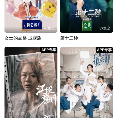
40集全
37集全
女士的品格 卫视版
第十二秒
APP专享
APP专享
24集全
40集全