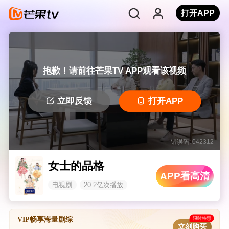
打开APP
抱歉！请前往芒果TV APP观看该视频
立即反馈
打开APP
错误码: 042312
女士的品格
APP看高清
电视剧
20.2亿次播放
限时特惠
VIP畅享海量剧综
立刻购买