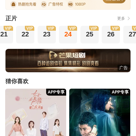
正片
更多
VIP
VIP
VIP
VIP
VIP
VIP
V
21
22
23
24
25
26
27
广告
猜你喜欢
APP专享
APP专享