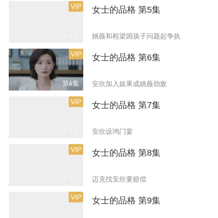
VIP
女士的品格 第5集
第5集
姚薇和程梁因孩子问题起争执
VIP
女士的品格 第6集
第6集
安欣加入娱果成姚薇劲敌
VIP
女士的品格 第7集
第7集
安欣设鸿门宴
VIP
女士的品格 第8集
第8集
迈克找安欣要赔偿
VIP
女士的品格 第9集