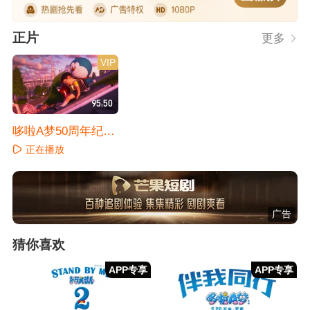
正片
更多
VIP
95:50
哆啦A梦50周年纪念
作品
正在播放
广告
猜你喜欢
APP专享
APP专享