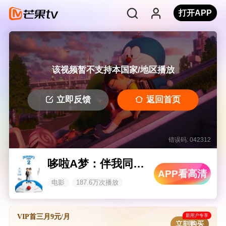
打开APP
该视频暂不支持本国家/地区播放
立即反馈
返回首页
错误码: 042312
哆啦A梦：伴我同行2 普通话版
APP看高清
电影
187.6万次播放
新用户专享
VIP首三月9元/月
立刻购买