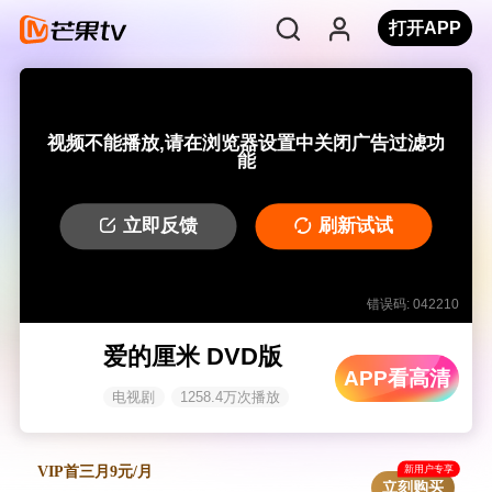
打开APP
视频不能播放,请在浏览器设置中关闭广告过滤功
能
立即反馈
刷新试试
错误码: 042210
爱的厘米 DVD版
APP看高清
电视剧
1258.4万次播放
新用户专享
VIP首三月9元/月
立刻购买