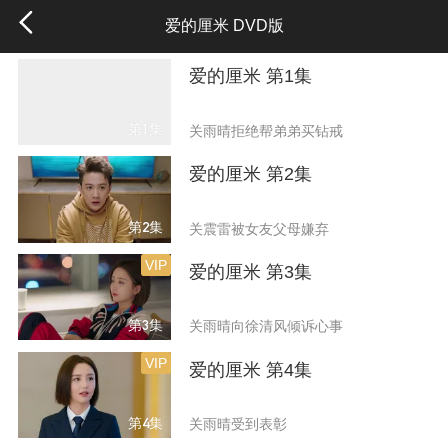
爱的厘米 DVD版
爱的厘米 第1集
第1集
关雨晴拒绝帮弟弟买钻戒
爱的厘米 第2集
第2集
关震雷被女友父母嫌弃
VIP
爱的厘米 第3集
第3集
关雨晴向徐清风倾诉心事
VIP
爱的厘米 第4集
第4集
关雨晴受到表彰