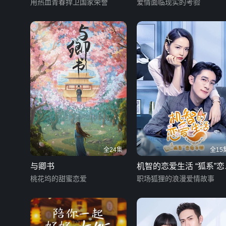
用热血青春捍卫国家荣誉
爱情面临现实的考验
全24集
全15
与卿书
机智的恋爱生活 “狐系”恋
桃花坞的甜蜜恋爱
手册
职场狐狸的浪漫爱情故事