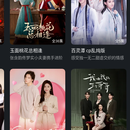
集
全36集
全5集
玉面桃花总相逢
百灵潭 cp乱炖版
张含韵佟梦实小夫妻携手进阶
感受独一无二甜虐交织的情感