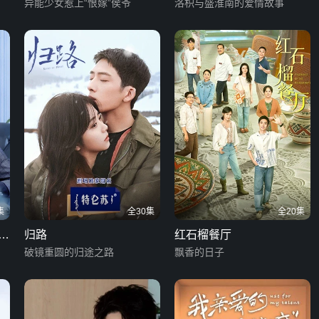
异能少女惹上“恨嫁”侯爷
洛枳与盛淮南的爱情故事
集
全30集
全20集
爱
归路
红石榴餐厅
破镜重圆的归途之路
飘香的日子