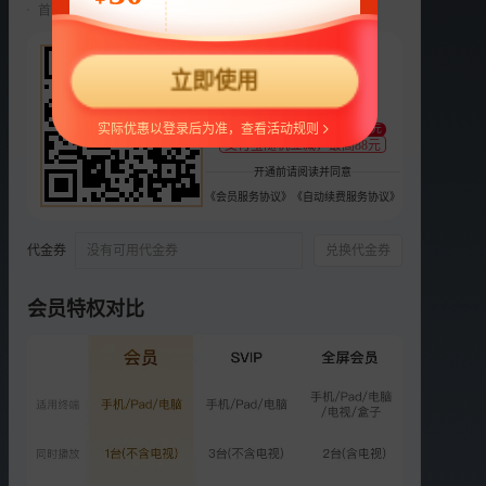
首两月仅18元/月，第三月起自动续费22元/月，可随时取消。
选集
24集全
22
立即使用
¥
1
2
3
4
5
支持
扫码支付
实际优惠以登录后为准，查看活动规则
至少减1元
支付宝随机立减，最高88元
6
7
8
9
10
开通前请阅读并同意
《会员服务协议》
《自动续费服务协议》
11
12
13
14
15
代金券
没有可用代金券
兑换代金券
16
17
18
19
20
会员特权对比
更多选集