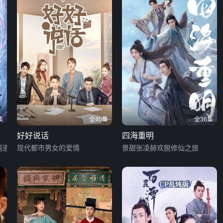
集
全40集
全36集
好好说话
四海重明
两道
现代都市男女的爱情
景甜张凌赫欢脱修仙之旅