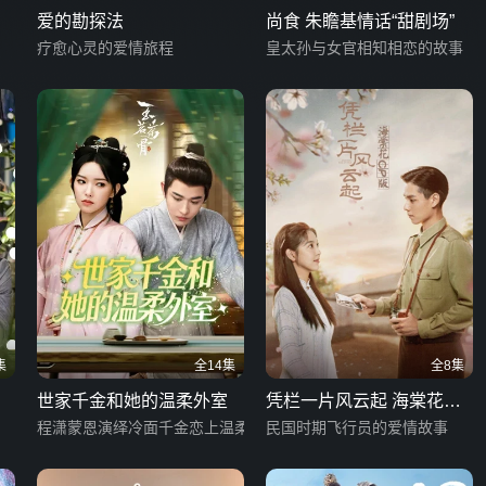
爱的勘探法
尚食 朱瞻基情话“甜剧场”
疗愈心灵的爱情旅程
皇太孙与女官相知相恋的故事
集
全14集
全8集
世家千金和她的温柔外室
凭栏一片风云起 海棠花CP
程潇蒙恩演绎冷面千金恋上温柔人夫
版
民国时期飞行员的爱情故事