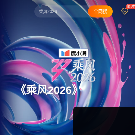
限时
全网搜
乘风2026
中餐厅·南洋拾光季
野狗骨头
炽夏
歌手2026
爸爸当家 第五季
忙忙碌碌寻宝藏2
《乘风2026》
我们的宿舍·归心季
你好，星期六
克制升温
快乐老家