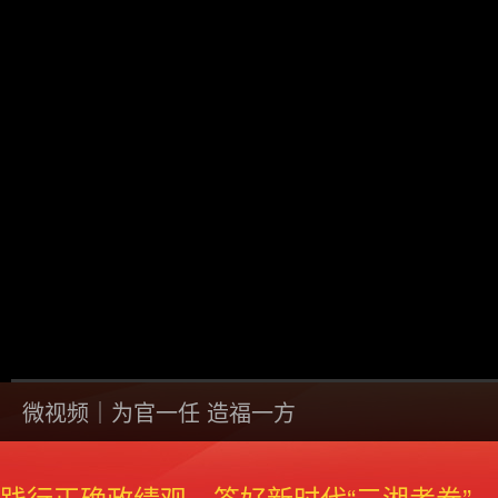
微视频｜为官一任 造福一方
00:00
/
00:00
践行正确政绩观，答好新时代“三湘考卷”