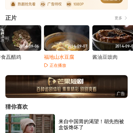
正片
更多
2014-09-06
2014-09-07
2014-09-
耕食藠醋鸡
福地山水豆腐
酱油豆豉肉
正在播放
正在播放
正在播放
广告
猜你喜欢
来自中国胃的渴望！胡先煦被
盒饭馋坏了