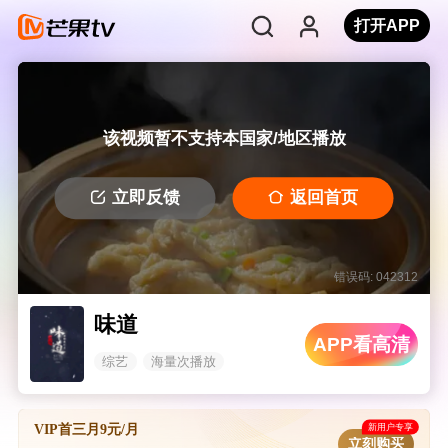
打开APP
该视频暂不支持本国家/地区播放
立即反馈
返回首页
错误码: 042312
味道
APP看高清
综艺
海量次播放
新用户专享
VIP首三月9元/月
立刻购买