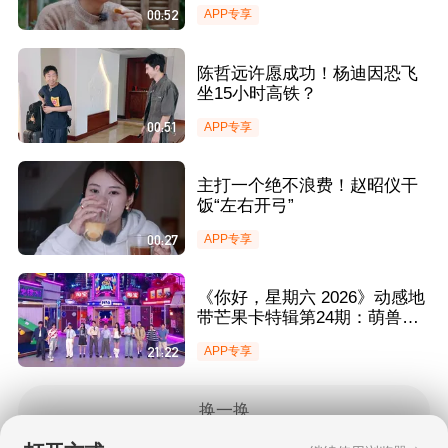
00:52
APP专享
陈哲远许愿成功！杨迪因恐飞
坐15小时高铁？
00:51
APP专享
主打一个绝不浪费！赵昭仪干
饭“左右开弓”
00:27
APP专享
《你好，星期六 2026》动感地
带芒果卡特辑第24期：萌兽狂
奔互助追逐欢乐值爆表
21:22
APP专享
换一换