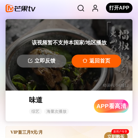
打开APP
该视频暂不支持本国家/地区播放
立即反馈
返回首页
错误码: 042312
味道
APP看高清
综艺
海量次播放
新用户专享
VIP首三月9元/月
立刻购买