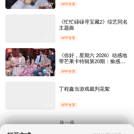
00:27
APP专享
《忙忙碌碌寻宝藏2》综艺同名
主题曲
03:16
APP专享
《你好，星期六 2026》动感地
带芒果卡特辑第20期：偷感答
题全员卧底秒变“心虚”现场
24:36
APP专享
丁程鑫当游戏裁判花絮
00:40
APP专享
换一换