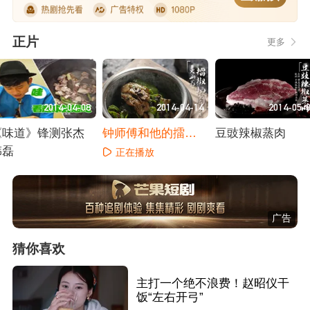
正片
更多
2014-04-08
2014-04-14
2014-05-
《味道》锋测张杰
钟师傅和他的擂椒
豆豉辣椒蒸肉
韩磊
扣肉
正在播放
正在播放
正在播放
广告
猜你喜欢
主打一个绝不浪费！赵昭仪干
饭“左右开弓”