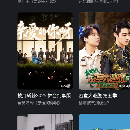
见习生《爱的主打歌》
东北插班生齐聚过小年
10-24期
07-04
披荆斩棘2025 舞台纯享版
密室大逃脱 第五季
全员演绎《亲爱的你啊》
杨幂被气到破音？