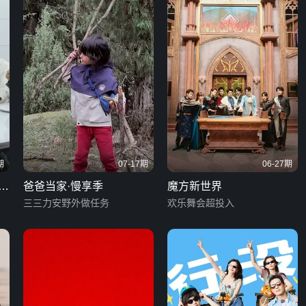
期
07-17期
06-27期
季
爸爸当家·慢享季
魔方新世界
三三力安野外做任务
欢乐舞会超投入