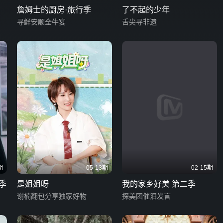
詹姆士的厨房·旅行季
了不起的少年
寻鲜安顺全牛宴
舌尖寻非遗
期
05-13期
02-15期
季
是姐姐呀
我的家乡好美 第二季
谢楠翻包分享独家好物
探美团催泪发言