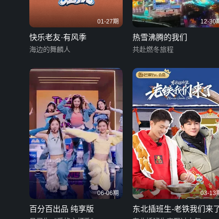
01-27期
12-30
快乐老友·有风季
热雪沸腾的我们
海边的舞麟人
共赴燃冬旅程
06-06期
03-13
百分百出品 纯享版
东北插班生-老铁我们来