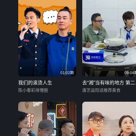
01-02期
09-04
我们的滚烫人生
去“湘”当有味的地方 第二
陈小春彩排懵圈
湖南话版
唐艺益阳话推荐美食