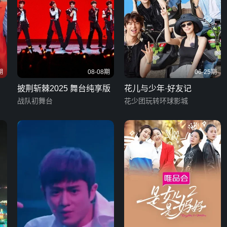
期
08-08期
06-25期
披荆斩棘2025 舞台纯享版
花儿与少年·好友记
战队初舞台
花少团玩转环球影城