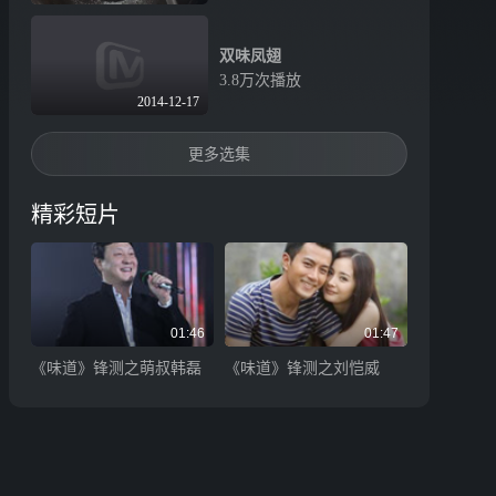
双味凤翅
3.8万次播放
2014-12-17
更多选集
精彩短片
01:46
01:47
《味道》锋测之萌叔韩磊
《味道》锋测之刘恺威