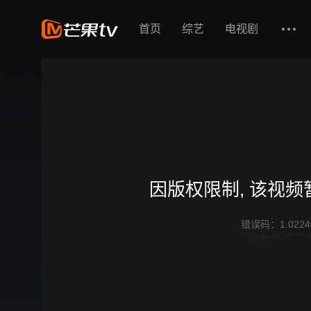
首页
综艺
电视剧
因版权限制, 该视
错误码
：
1.0224
cdeae4f2-0775-