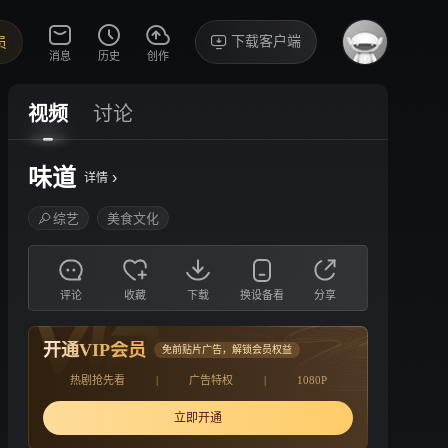
下载客户端
员
消息
历史
创作
视频
讨论
味道
›
详情
综艺
美食文化
评论
收藏
下载
换设备看
分享
开通VIP会员
免前贴片广告，解锁会员权益
热剧抢先看
|
广告特权
|
1080P
立即开通