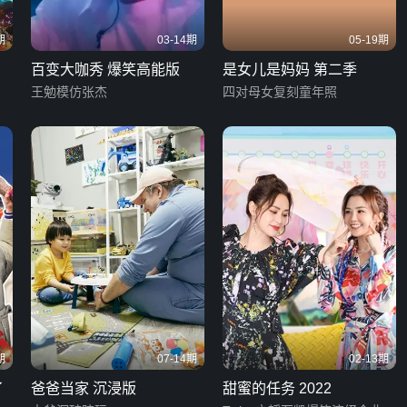
期
03-14期
05-19期
百变大咖秀 爆笑高能版
是女儿是妈妈 第二季
王勉模仿张杰
四对母女复刻童年照
期
07-14期
02-13期
了
爸爸当家 沉浸版
甜蜜的任务 2022