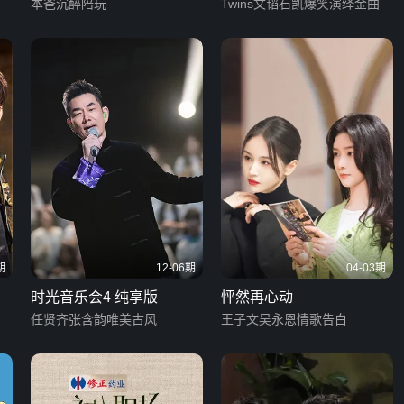
本爸沉醉陪玩
Twins文韬石凯爆笑演绎金曲
期
12-06期
04-03期
时光音乐会4 纯享版
怦然再心动
任贤齐张含韵唯美古风
王子文吴永恩情歌告白