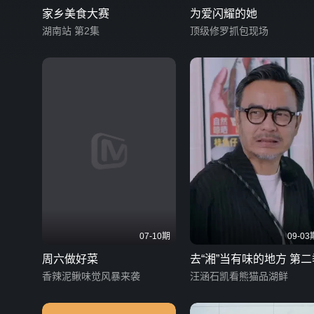
家乡美食大赛
为爱闪耀的她
湖南站 第2集
顶级修罗抓包现场
07-10期
09-03
周六做好菜
去“湘”当有味的地方 第二
香辣泥鳅味觉风暴来袭
汪涵石凯看熊猫品湖鲜