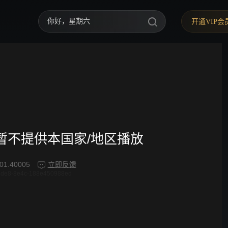
你好，星期六
开通VIP会
中餐厅·南洋拾光季
快乐老家
野狗骨头
忙忙碌碌寻宝藏2
我们的宿舍·归心季
频暂不提供本国家/地区播放
爸爸当家 第五季
01.40005
立即反馈
4de8-8e4c-188e450988ed
密室大逃脱 第八季
御廷谣