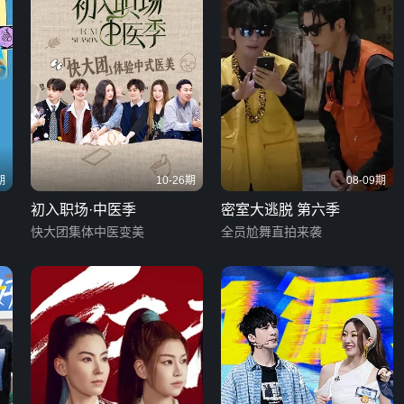
期
10-26期
08-09期
初入职场·中医季
密室大逃脱 第六季
快大团集体中医变美
全员尬舞直拍来袭