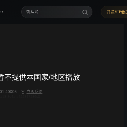
御廷谣
开通VIP会
歌手2026
你好，星期六
中餐厅·南洋拾光季
快乐老家
野狗骨头
频暂不提供本国家/地区播放
忙忙碌碌寻宝藏2
01.40005
立即反馈
4a18-8e4a-a455847586c3
我们的宿舍·归心季
爸爸当家 第五季