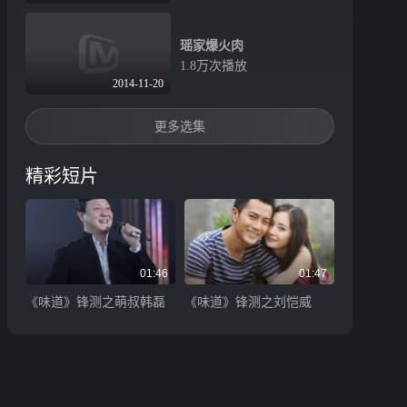
瑶家爆火肉
1.8万次播放
2014-11-20
更多选集
精彩短片
01:46
01:47
《味道》锋测之萌叔韩磊
《味道》锋测之刘恺威