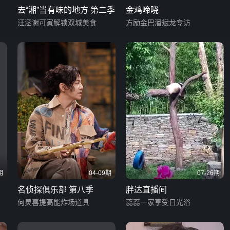
去“湘”当有味的地方 第二季
金鸡啼晓
汪涵谢可寅解锁双城美食
方励金巴潘斌龙专访
期
04-09期
07-26期
名侦探俱乐部 第八季
胖达直播间
何炅喜提高能炸场道具
蕊蕊一家享受日光浴