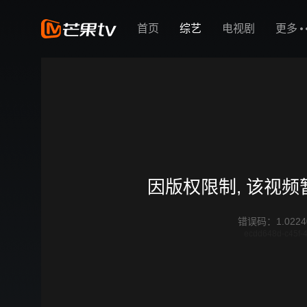
首页
综艺
电视剧
更多
因版权限制, 该视
错误码
：
1.0224
ecdd648d-c45f-