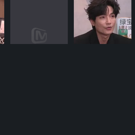
期
12-25期
07-21期
N
周六做好菜
歌手2025 直拍REACTION
魔方厨房犒劳“新横店人”
陈楚生直拍