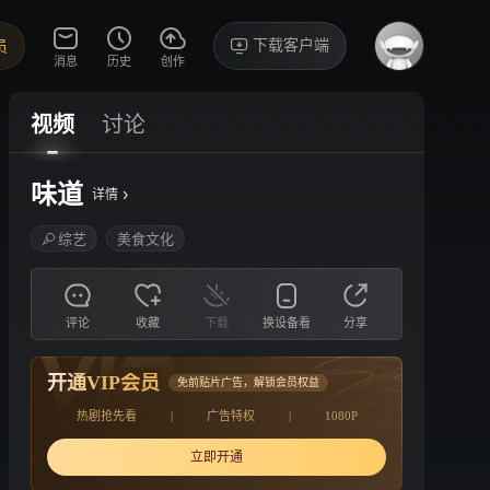
下载客户端
员
消息
历史
创作
视频
讨论
味道
›
详情
综艺
美食文化
评论
收藏
下载
换设备看
分享
开通VIP会员
免前贴片广告，解锁会员权益
热剧抢先看
|
广告特权
|
1080P
立即开通