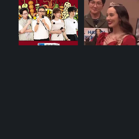
10-13期
07-09
去“湘”当有味的地方 第三季
歌手2024 直拍REACTIO
四城烧烤争霸好激烈
歌手之家直拍