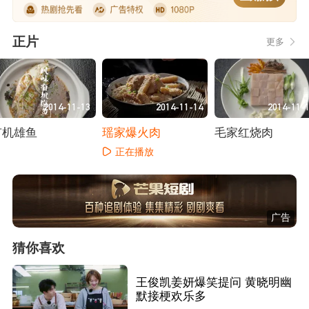
正片
更多
2014-11-13
2014-11-14
2014-11-
有机雄鱼
瑶家爆火肉
毛家红烧肉
正在播放
正在播放
正在播放
广告
猜你喜欢
王俊凯姜妍爆笑提问 黄晓明幽
默接梗欢乐多