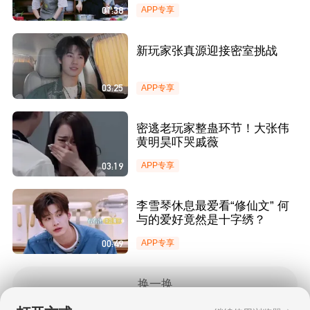
01:38
APP专享
新玩家张真源迎接密室挑战
03:25
APP专享
密逃老玩家整蛊环节！大张伟
黄明昊吓哭戚薇
03:19
APP专享
李雪琴休息最爱看“修仙文” 何
与的爱好竟然是十字绣？
00:49
APP专享
换一换