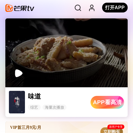
打开APP
味道
APP看高清
综艺
海量次播放
新用户专享
VIP首三月9元/月
立刻购买