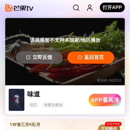
打开APP
该视频暂不支持本国家/地区播放
立即反馈
返回首页
错误码: 042312
味道
APP看高清
综艺
海量次播放
新用户专享
VIP首三月9元/月
立刻购买