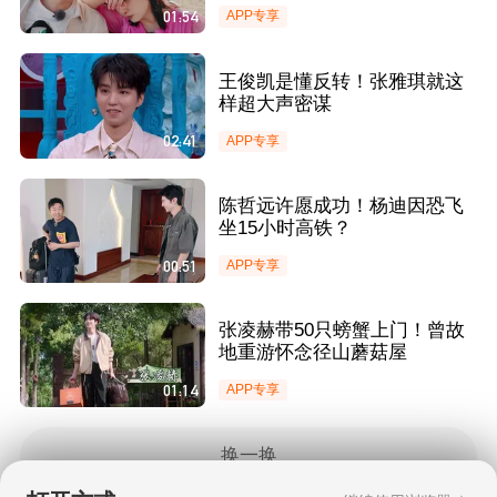
01:54
APP专享
王俊凯是懂反转！张雅琪就这
样超大声密谋
02:41
APP专享
陈哲远许愿成功！杨迪因恐飞
坐15小时高铁？
00:51
APP专享
张凌赫带50只螃蟹上门！曾故
地重游怀念径山蘑菇屋
01:14
APP专享
换一换