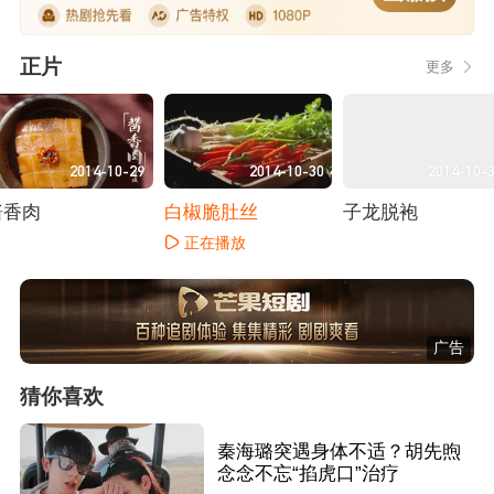
正片
更多
2014-10-29
2014-10-30
2014-10-
酱香肉
白椒脆肚丝
子龙脱袍
正在播放
正在播放
正在播放
广告
猜你喜欢
秦海璐突遇身体不适？胡先煦
念念不忘“掐虎口”治疗