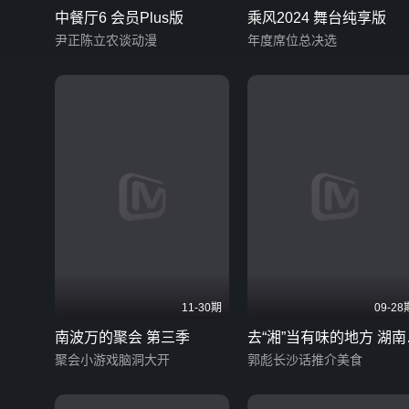
中餐厅6 会员Plus版
乘风2024 舞台纯享版
尹正陈立农谈动漫
年度席位总决选
11-30期
09-28
南波万的聚会 第三季
去“湘”当有味的地方 湖南
聚会小游戏脑洞大开
版
郭彪长沙话推介美食