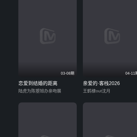
03-08期
04-11
恋爱到结婚的距离
亲爱的·客栈2026
陆虎为陈曌旭办亲吻展
王鹤棣out沈月