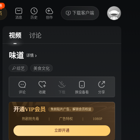
惠
下载客户端
员
消息
历史
创作
视频
讨论
味道
›
详情
综艺
美食文化
评论
收藏
下载
换设备看
分享
开通VIP会员
免前贴片广告，解锁会员权益
热剧抢先看
|
广告特权
|
1080P
立即开通