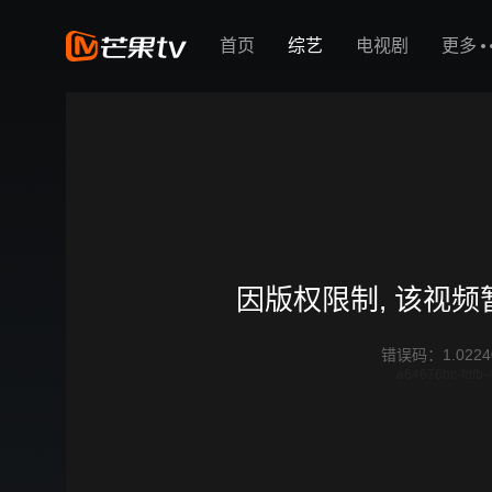
首页
综艺
电视剧
更多
因版权限制, 该视
错误码
：
1.0224
a64676bc-fdfb-