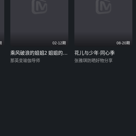
期
02-12期
08-20期
乘风破浪的姐姐2 姐姐的宿
花儿与少年·同心季
舍
那英变瑜伽导师
张雅琪防晒好物分享