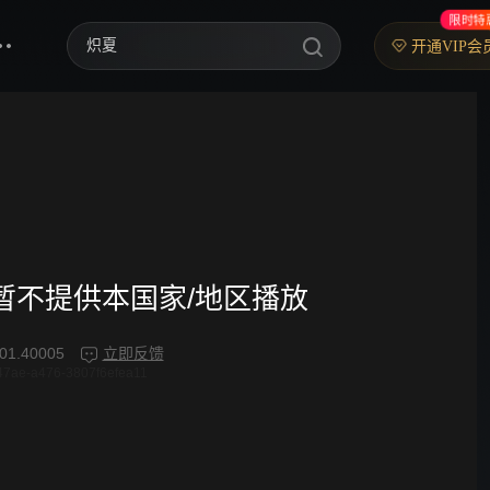
限时特
炽夏
开通VIP会
歌手2026
乘风2026
中餐厅·南洋拾光季
快乐老家
忙忙碌碌寻宝藏2
频暂不提供本国家/地区播放
妻子的浪漫旅行2026
01.40005
立即反馈
47ae-a476-3807f6efea11
我们的宿舍·归心季
克制升温
爸爸当家 第五季