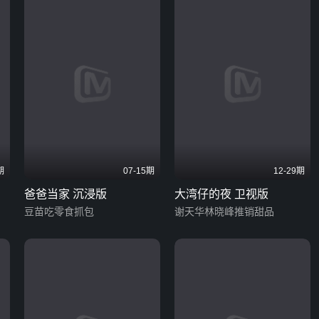
期
07-15期
12-29期
爸爸当家 沉浸版
大湾仔的夜 卫视版
豆苗吃零食抓包
谢天华林晓峰推销甜品