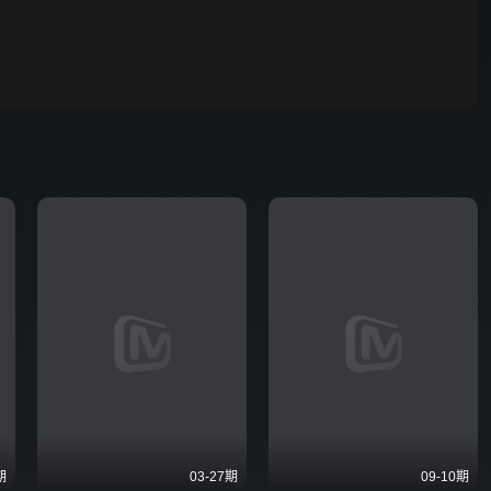
你好，星期六
00:01
自动
倍速
期
03-27期
09-10期