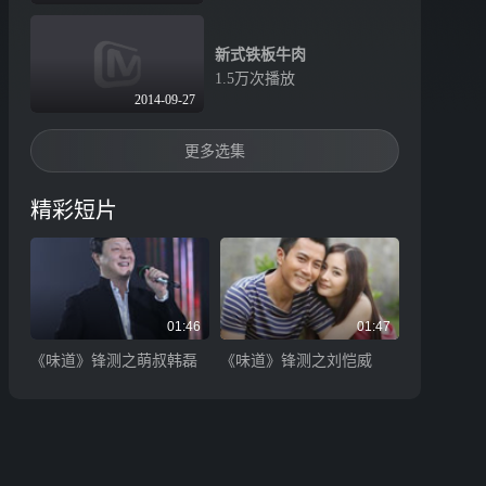
新式铁板牛肉
1.5万次播放
2014-09-27
更多选集
精彩短片
01:46
01:47
《味道》锋测之萌叔韩磊
《味道》锋测之刘恺威