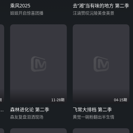
乘风2025
去“湘”当有味的地方 第二季
姐姐开启惊喜团播
汪涵赞叹沅陵美食美景
期
11-28期
04-15期
话
森林进化论 第二季
飞常大排档 第二季
森友复盘泪洒现场
黄觉一碗粉翻出半生情