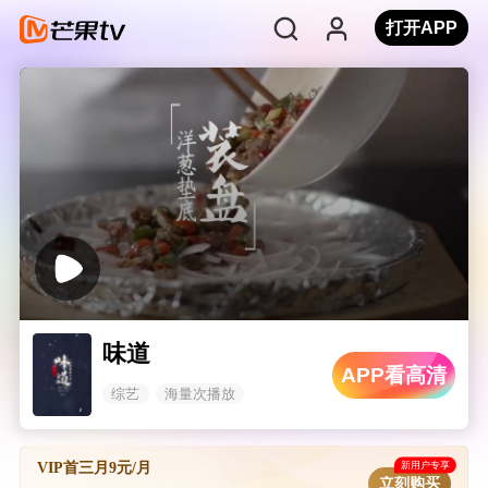
打开APP
味道
APP看高清
综艺
海量次播放
新用户专享
VIP首三月9元/月
立刻购买