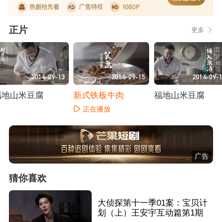
正片
更多
2014-09-13
2014-09-15
2014-09-
福地山米豆腐
新式铁板牛肉
福地山米豆腐
正在播放
正在播放
正在播放
广告
猜你喜欢
大侦探第十一季01案：宝贝计
划（上）王安宇互动篇第1期