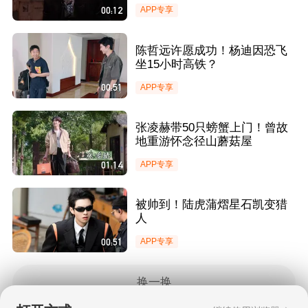
00:12
APP专享
陈哲远许愿成功！杨迪因恐飞
坐15小时高铁？
00:51
APP专享
张凌赫带50只螃蟹上门！曾故
地重游怀念径山蘑菇屋
01:14
APP专享
被帅到！陆虎蒲熠星石凯变猎
人
00:51
APP专享
换一换