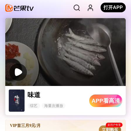
打开APP
味道
APP看高清
综艺
海量次播放
新用户专享
VIP首三月9元/月
立刻购买