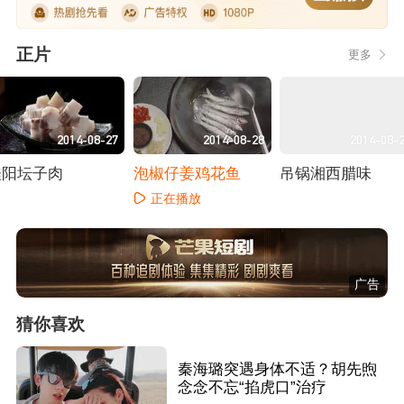
正片
更多
2014-08-27
2014-08-28
2014-08-
桂阳坛子肉
泡椒仔姜鸡花鱼
吊锅湘西腊味
正在播放
正在播放
正在播放
广告
猜你喜欢
秦海璐突遇身体不适？胡先煦
念念不忘“掐虎口”治疗