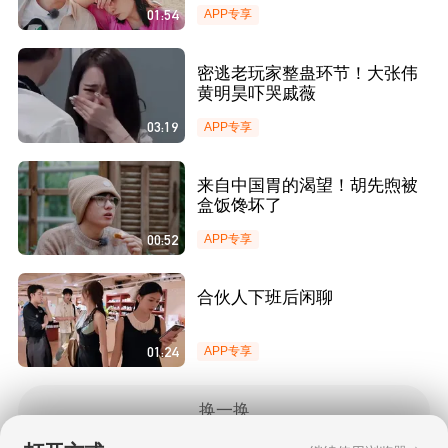
01:54
APP专享
密逃老玩家整蛊环节！大张伟
黄明昊吓哭戚薇
03:19
APP专享
来自中国胃的渴望！胡先煦被
盒饭馋坏了
00:52
APP专享
合伙人下班后闲聊
01:24
APP专享
换一换