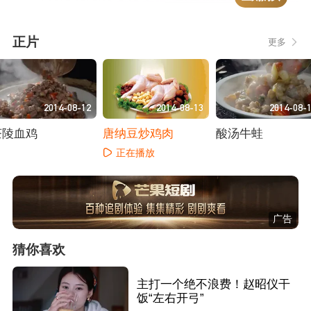
正片
更多
2014-08-12
2014-08-13
2014-08-
茶陵血鸡
唐纳豆炒鸡肉
酸汤牛蛙
正在播放
正在播放
正在播放
广告
猜你喜欢
主打一个绝不浪费！赵昭仪干
饭“左右开弓”