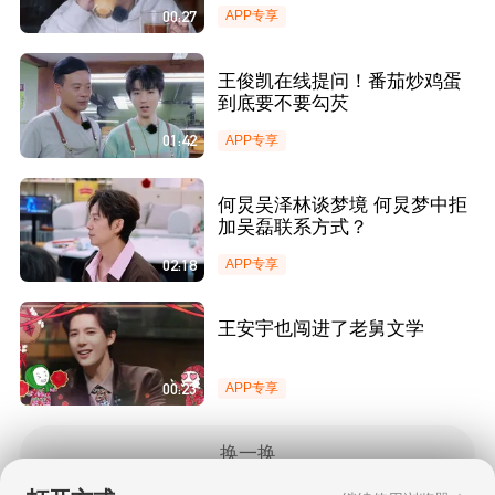
00:27
APP专享
王俊凯在线提问！番茄炒鸡蛋
到底要不要勾芡
01:42
APP专享
何炅吴泽林谈梦境 何炅梦中拒
加吴磊联系方式？
02:18
APP专享
王安宇也闯进了老舅文学
00:23
APP专享
换一换