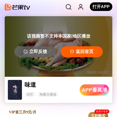
打开APP
该视频暂不支持本国家/地区播放
立即反馈
返回首页
错误码: 042312
味道
APP看高清
综艺
海量次播放
新用户专享
VIP首三月9元/月
立刻购买