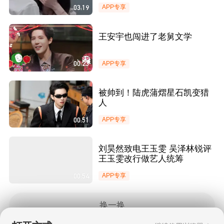
03:19
APP专享
王安宇也闯进了老舅文学
00:23
APP专享
被帅到！陆虎蒲熠星石凯变猎
人
00:51
APP专享
刘昊然致电王玉雯 吴泽林锐评
王玉雯改行做艺人统筹
00:54
APP专享
换一换