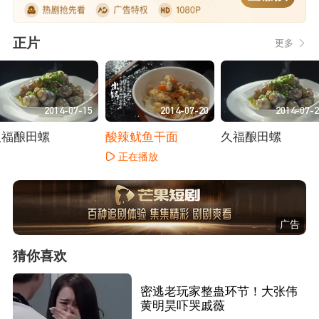
正片
更多
2014-07-15
2014-07-20
2014-07-
久福酿田螺
酸辣鱿鱼干面
久福酿田螺
正在播放
正在播放
正在播放
广告
猜你喜欢
密逃老玩家整蛊环节！大张伟
黄明昊吓哭戚薇