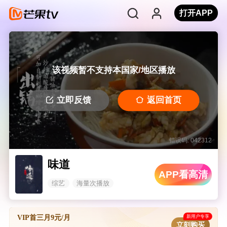
打开APP
该视频暂不支持本国家/地区播放
立即反馈
返回首页
错误码: 042312
味道
APP看高清
综艺
海量次播放
新用户专享
VIP首三月9元/月
立刻购买