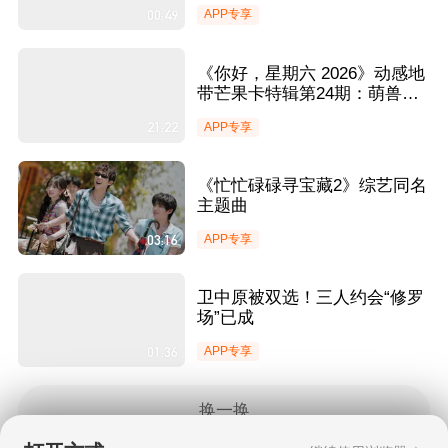
00:49
APP专享
《你好，星期六 2026》动感地
带芒果卡特辑第24期：萌兽狂
奔互助追逐欢乐值爆表
21:22
APP专享
《忙忙碌碌寻宝藏2》综艺同名
主题曲
03:16
APP专享
卫中原被双选！三人约会“修罗
场”已成
01:36
APP专享
换一换