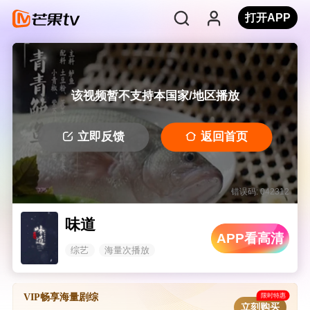
打开APP
该视频暂不支持本国家/地区播放
立即反馈
返回首页
错误码: 042312
味道
APP看高清
综艺
海量次播放
限时特惠
VIP畅享海量剧综
立刻购买