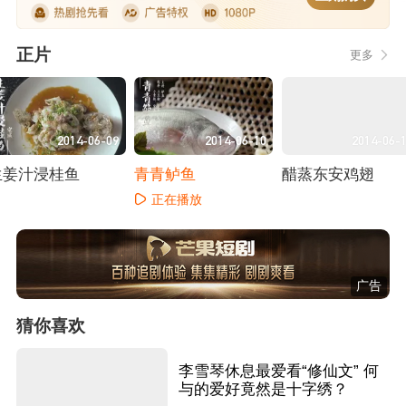
正片
更多
2014-06-09
2014-06-10
2014-06-
生姜汁浸桂鱼
青青鲈鱼
醋蒸东安鸡翅
正在播放
正在播放
正在播放
广告
猜你喜欢
李雪琴休息最爱看“修仙文” 何
与的爱好竟然是十字绣？