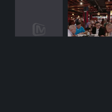
04-29期
09-28
声生不息·宝岛季
去“湘”当有味的地方 湖南
华晨宇艾薇唱哭何炅
版
郭彪长沙话推介美食