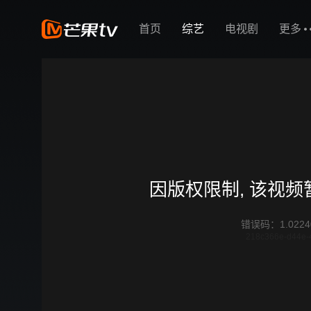
首页
综艺
电视剧
更多
因版权限制, 该视
错误码
：
1.0224
218c366e-d44e-