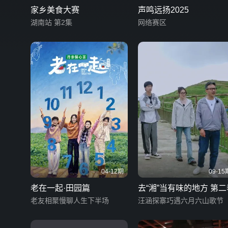
家乡美食大赛
声鸣远扬2025
湖南站 第2集
网络赛区
04-12期
09-15
老在一起·田园篇
去“湘”当有味的地方 第二
老友相聚慢聊人生下半场
汪涵探寨巧遇六月六山歌节