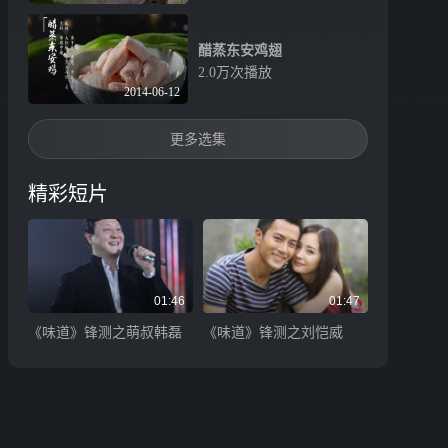
醋蒸东安鸡翅
2.0万次播放
2014-06-12
更多选集
精彩短片
01:46
01:47
《味道》锋测之萌叔韩磊
《味道》锋测之刘恺威