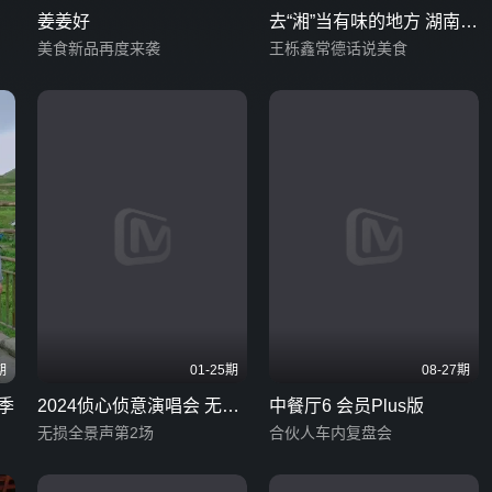
姜姜好
去“湘”当有味的地方 湖南话
美食新品再度来袭
版
王栎鑫常德话说美食
期
01-25期
08-27期
季
2024侦心侦意演唱会 无损
中餐厅6 会员Plus版
全景声
无损全景声第2场
合伙人车内复盘会