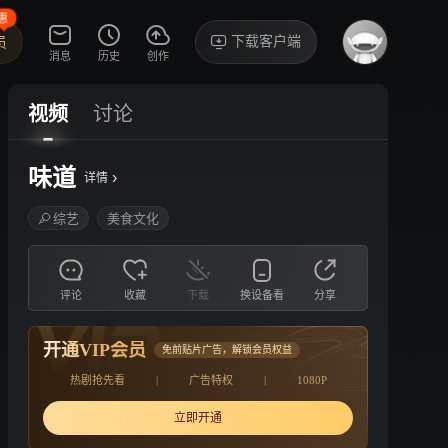
惠
下载客户端
员
消息
历史
创作
视频
讨论
味道
›
详情
综艺
美食文化
评论
收藏
下载
换设备看
分享
开通VIP会员
免前贴片广告，解锁会员权益
热剧抢先看
|
广告特权
|
1080P
立即开通