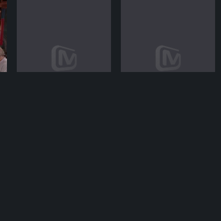
期
09-19期
04-26期
话
中国有好菜之我的家乡很
妻子的浪漫旅行2025
好吃
沙宝亮寻京味回忆童年
妻旅团测试游戏玩不停