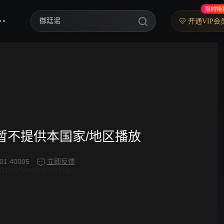
限时特
御廷谣
开通VIP会
歌手2026
你好，星期六
中餐厅·南洋拾光季
快乐老家
野狗骨头
频暂不提供本国家/地区播放
忙忙碌碌寻宝藏2
01.40005
立即反馈
411b-b7ae-d663ea3231ac
我们的宿舍·归心季
爸爸当家 第五季