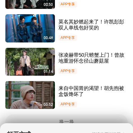
00:50
APP专享
莫名其妙燃起来了！许凯彭彭
双人单线包好笑的
00:49
APP专享
张凌赫带50只螃蟹上门！曾故
地重游怀念径山蘑菇屋
01:14
APP专享
来自中国胃的渴望！胡先煦被
盒饭馋坏了
00:52
APP专享
换一换