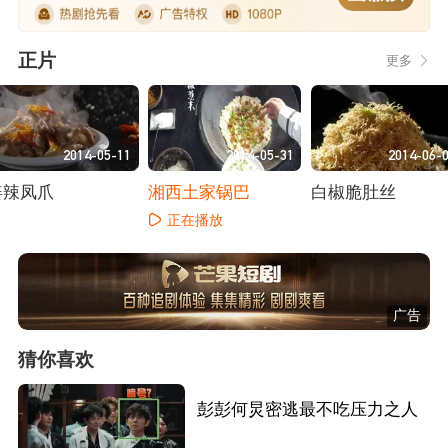
正片
更多
2014-05-11
2014-05-31
2014-06-
姜辣凤爪
湘西土家锅巴
白椒脆肚丝
正在播放
正在播放
正在播放
广告
猜你喜欢
彭彭何炅密逃最不吃压力之人