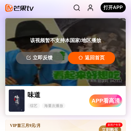
打开APP
该视频暂不支持本国家/地区播放
立即反馈
返回首页
错误码: 042312
味道
APP看高清
综艺
海量次播放
新用户专享
VIP首三月9元/月
立刻购买