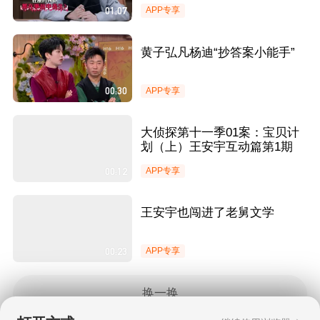
01:07
APP专享
黄子弘凡杨迪“抄答案小能手”
00:30
APP专享
大侦探第十一季01案：宝贝计
划（上）王安宇互动篇第1期
00:12
APP专享
王安宇也闯进了老舅文学
00:23
APP专享
换一换