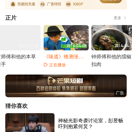
正片
更多
2014-03-20
2014-04-08
2014-04-
黄师傅和他的本草
《味道》锋测张杰
钟师傅和他的擂椒
猪手
韩磊
扣肉
正在播放
正在播放
正在播放
广告
猜你喜欢
神秘光影奇袭讨论室，彭昱畅
吓到抱紧何炅？