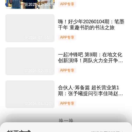
古文化初体验
第2025-12-30期
APP专享
嗨！好少年20260104期：笔墨
千年 童趣书韵的书法之旅
第2026-01-04期
APP专享
一起冲锋吧 第9期：在地文化
创新演绎！两队火力全开争夺
王牌节目权
第2026-02-10期
APP专享
合伙人·筹备篇 超长营业第1
期：张予曦提问引李佳琦赵昭
仪爆笑 品牌持续加码“诱惑”合
第2026-04-12期
APP专享
伙人
换一换