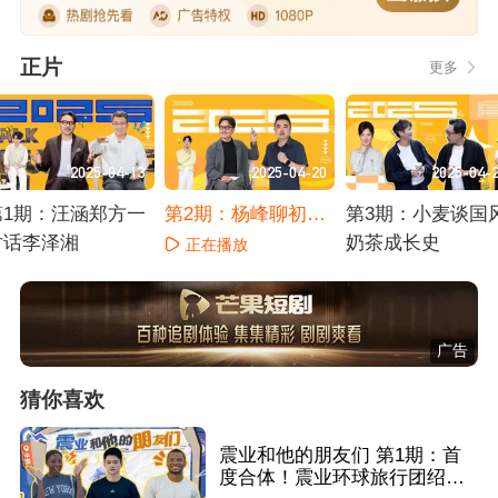
正片
更多
2025-04-13
2025-04-20
2025-04-
第1期：汪涵郑方一
第2期：杨峰聊初创
第3期：小麦谈国
对话李泽湘
企业
奶茶成长史
正在播放
正在播放
正在播放
广告
猜你喜欢
震业和他的朋友们 第1期：首
度合体！震业环球旅行团绍兴