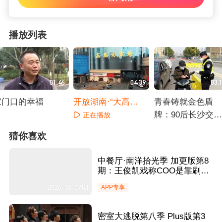
播放列表
01:46
04:39
03:
家门口的幸福
开放湖南·“大高
青春铸就金色盾
桥”的国际范儿：湖
牌：90后长沙交警
正在播放
南唯一“千亿级市场
奔赴湖北援助抗疫
正在播放
正在播放
猜你喜欢
集群” 世界商港“买
卖全球”
中餐厅·南洋拾光季 加更版第8
期：王俊凯戏称COO是靠刷碗
得来的 昆凌分享小孩学中医契
2026-08-07期
APP专享
机
密室大逃脱第八季 Plus版第3