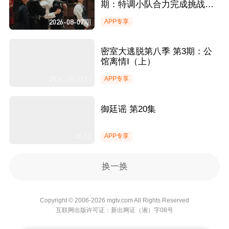
期：特调小队合力完成挑战团
魂炸裂 许凯彭昱畅酸出人生表
2026-08-07期
APP专享
情包？
密室大逃脱第八季 第3期：公
馆离情Ⅰ（上）
2026-08-05期
APP专享
御廷谣 第20集
45:10
APP专享
换一换
Copyright © 2006-2026 mgtv.com All Rights
Reserved
互联网出版许可证：新出网证（湘）字08号