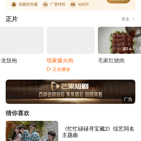
正片
更多
2014-10-31
2014-11-01
2014-11-
子龙脱袍
瑶家爆火肉
毛家红烧肉
正在播放
正在播放
正在播放
广告
猜你喜欢
《忙忙碌碌寻宝藏2》综艺同名
主题曲