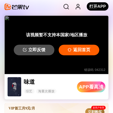
打开APP
该视频暂不支持本国家/地区播放
立即反馈
返回首页
错误码: 042312
味道
APP看高清
综艺
海量次播放
新用户专享
VIP首三月9元/月
立刻购买