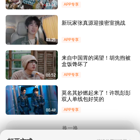
03:16
APP专享
新玩家张真源迎接密室挑战
03:25
APP专享
来自中国胃的渴望！胡先煦被
盒饭馋坏了
00:52
APP专享
莫名其妙燃起来了！许凯彭彭
双人单线包好笑的
00:49
APP专享
换一换