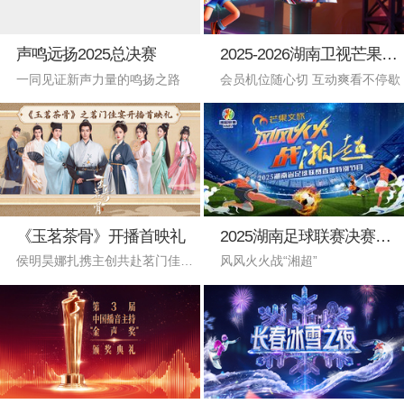
声鸣远扬2025总决赛
2025-2026湖南卫视芒果TV跨年演唱会
一同见证新声力量的鸣扬之路
会员机位随心切 互动爽看不停歇
《玉茗茶骨》开播首映礼
2025湖南足球联赛决赛永州vs常德
侯明昊娜扎携主创共赴茗门佳宴！
风风火火战“湘超”