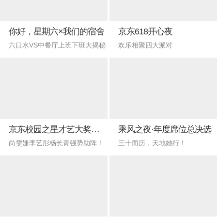
你好，星期六×我们的宿舍
京东618开心夜
六口水VS中餐厅上班下班大揭秘
欢乐相聚四大派对
京东校园之星才艺大奖赛总决赛
乘风之夜·年度席位总决选
尚雯婕李艺彤杨长青强势助阵！
三十而历，天地她行！