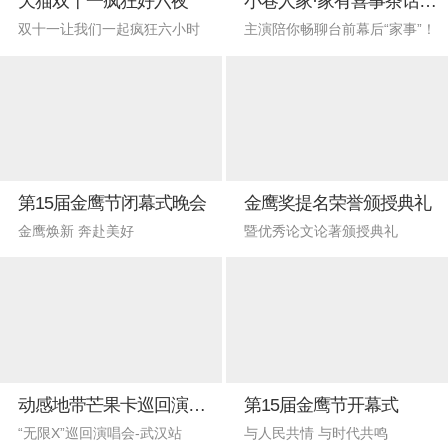
天猫双十一疯狂好六夜
小巷人家·家有喜事茶话会直播
双十一让我们一起疯狂六小时
主演陪你畅聊台前幕后“家事”！
第15届金鹰节闭幕式晚会
金鹰奖提名荣誉颁授典礼
金鹰焕新 奔赴美好
暨优秀论文论著颁授典礼
动感地带芒果卡巡回演唱会-武汉站
第15届金鹰节开幕式
“无限X”巡回演唱会-武汉站
与人民共情 与时代共鸣