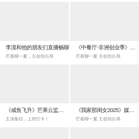
李漠和他的朋友们直播畅聊
《中餐厅·非洲创业季》专场
芒着聊一夏，主创坦白局
芒着聊一夏 主创坦白局
《咸鱼飞升》芒果云监工直播
《我家那闺女2025》媒体观影会
主演集结，上班打卡！
芒着聊一夏 主创坦白局