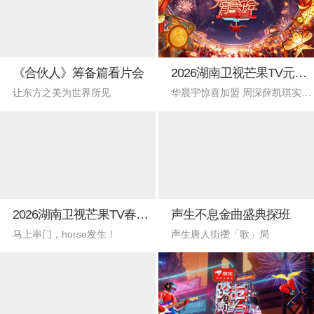
《合伙人》筹备篇看片会
2026湖南卫视芒果TV元宵喜乐会
让东方之美为世界所见
华晨宇惊喜加盟 周深薛凯琪实力开嗓
2026湖南卫视芒果TV春节联欢晚会
声生不息金曲盛典探班
马上串门，horse发生！
声生唐人街攒「歌」局