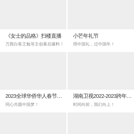
《女士的品格》扫楼直播
小芒年礼节
万茜白客王勉等主创幕后爆料！
用中国礼，过中国年！
2023全球华侨华人春节大联欢
湖南卫视2022-2023跨年晚会
同心共圆中国梦！
时间向前，我们向上！