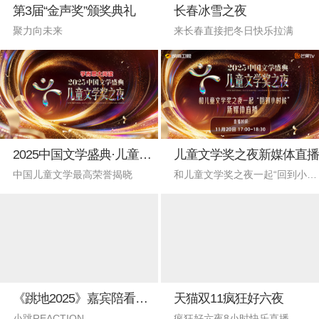
第3届“金声奖”颁奖典礼
长春冰雪之夜
聚力向未来
来长春直接把冬日快乐拉满
2025中国文学盛典·儿童文学奖之夜
儿童文学奖之夜新媒体直播
中国儿童文学最高荣誉揭晓
和儿童文学奖之夜一起“回到小时候”
《跳地2025》嘉宾陪看直播！
天猫双11疯狂好六夜
小跳REACTION
疯狂好六夜8小时快乐直播