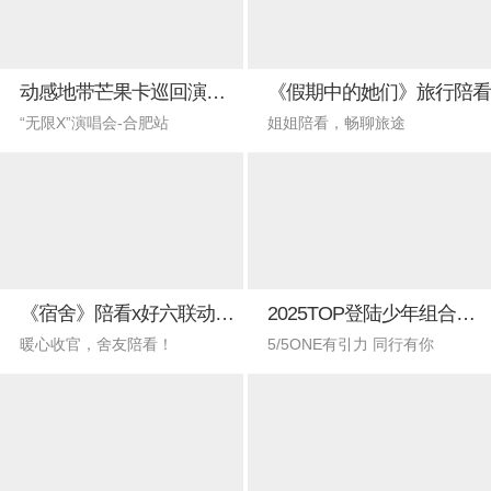
动感地带芒果卡巡回演唱会-合肥站
《假期中的她们》旅行陪看
“无限X”演唱会-合肥站
姐姐陪看，畅聊旅途
《宿舍》陪看x好六联动直播
2025TOP登陆少年组合演唱会
暖心收官，舍友陪看！
5/5ONE有引力 同行有你