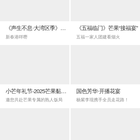
《声生不息·大湾区季》直播特别策划
《五福临门》芒果“接福宴”
新春港咩嘢
五福一家人团建看烟火
小芒年礼节-2025芒果黏黏会
国色芳华·开播花宴
邀您共赴芒果专属的熟人饭局
杨紫李现携手全员走花路！