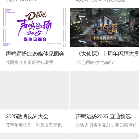
声鸣远扬2025媒体见面会
《大侦探》十周年闪耀大赏
共同推介音乐新生代歌手
“侦心回响·拾光前行”
2025微博视界大会
声鸣远扬2025·直通预选赛现场
荟萃年度佳作，引领文艺新风
众实力唱将争夺总决赛36强席位