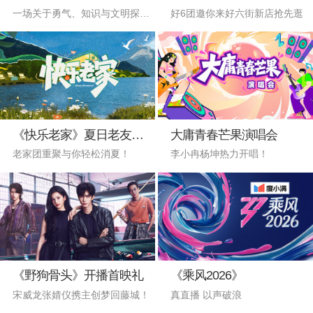
一场关于勇气、知识与文明探索的试炼
好6团邀你来好六街新店抢先逛
《快乐老家》夏日老友吃瓜局
大庸青春芒果演唱会
老家团重聚与你轻松消夏！
李小冉杨坤热力开唱！
《野狗骨头》开播首映礼
《乘风2026》
宋威龙张婧仪携主创梦回藤城！
真直播 以声破浪