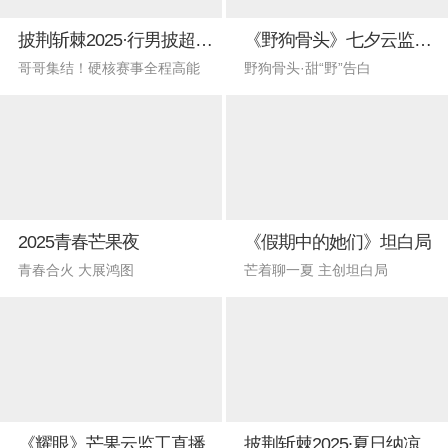
披荆斩棘2025·行男披超联赛
《野狗骨头》七夕云监工直播
哥哥集结！硬核赛事全程高能​​
野狗骨头·甜“野”告白
2025青春芒果夜
《假期中的她们》坦白局
青春合火 大展鸿图
芒着聊一夏 主创坦白局
《耀眼》芒果云监工直播
披荆斩棘2025∙夏日纳凉联欢会