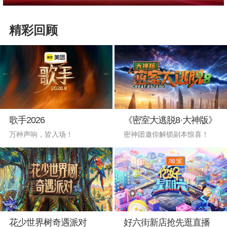
精彩回顾
歌手2026
《密室大逃脱8·大神版》
万种声响，皆入场！
密神团邀你解锁副本惊喜！
花少世界树奇遇派对
好六街新店抢先逛直播