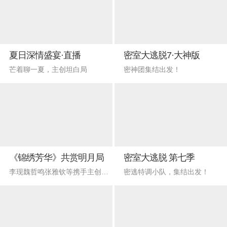
夏日深情盛宴·直播
密室大逃脱7·大神版
芒着聊一夏，主创坦白局
密神团集结出发！
《锦绣芳华》共赏明月局
密室大逃脱 第七季
李现魏哲鸣张雅钦等携手主创云直播！
密逃特调小队，集结出发！