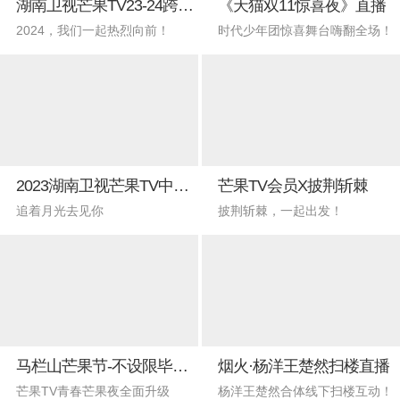
湖南卫视芒果TV23-24跨年晚会
《天猫双11惊喜夜》直播
2024，我们一起热烈向前！
时代少年团惊喜舞台嗨翻全场！
2023湖南卫视芒果TV中秋之夜
芒果TV会员X披荆斩棘
追着月光去见你
披荆斩棘，一起出发！
马栏山芒果节-不设限毕业礼
烟火·杨洋王楚然扫楼直播
芒果TV青春芒果夜全面升级
杨洋王楚然合体线下扫楼互动！