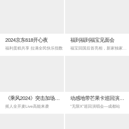
2024京东618开心夜
福到福到福宝见面会
福利蛋糕共享 拉满全民快乐指数
福宝回国后首亮相，新家独家揭秘
《乘风2024》突击加场直播赛
动感地带芒果卡巡回演唱会—成都站
摇人全开麦Live高能来袭
“无限X”巡回演唱会—成都站