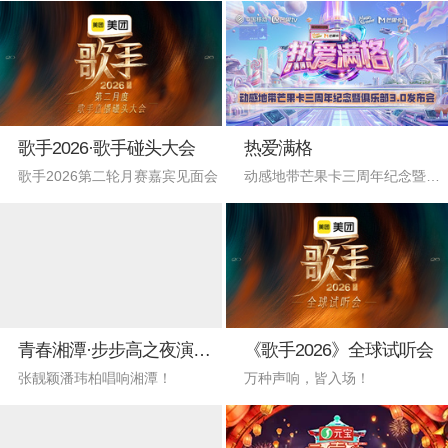
歌手2026·歌手碰头大会
热爱满格
歌手2026第二轮月赛嘉宾见面会
动感地带芒果卡三周年纪念暨俱乐部3.0发布会
青春湘潭·步步高之夜演唱会
《歌手2026》全球试听会
张靓颖潘玮柏唱响湘潭！
万种声响，皆入场！