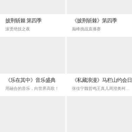
披荆斩棘 第四季
《披荆斩棘》第四季
滚烫绝技之夜
巅峰挑战直播赛
《乐在其中》音乐盛典
《私藏浪漫》马栏山约会日
用融合的音乐，向世界高歌！
张佳宁魏哲鸣王真儿周澄奥柯颖团建