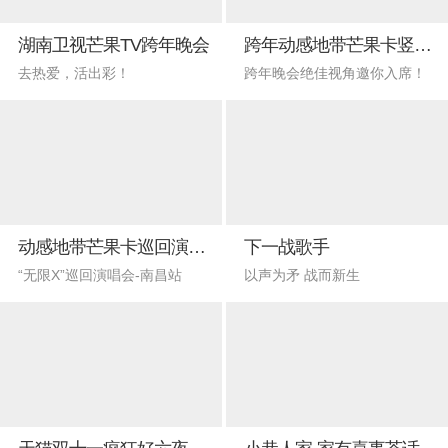
湖南卫视芒果TV跨年晚会
跨年动感地带芒果卡竖屏视角
去热爱，活出彩！
跨年晚会绝佳视角邀你入席！
动感地带芒果卡巡回演唱会南昌站
下一战歌手
“无限X”巡回演唱会-南昌站
以声为矛 战而新生