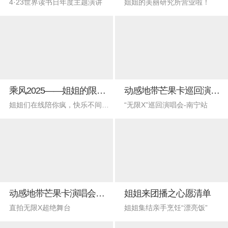
4·23世界读书日年度主题演讲
姐姐的美丽研究所营业啦！
乘风2025——姐姐的限定直播
动感地带芒果卡巡回演唱会-南宁站
姐姐们在线陪你疯，快乐不间断！
“无限X”巡回演唱会-南宁站
动感地带芒果卡演唱会竖屏视角
姐姐来团播之心愿清单
直拍无限X超绝舞台
姐姐集结亲手烹饪“漂亮饭”