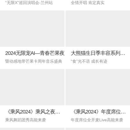
“无限X”巡回演唱会-兰州站
全情开唱 肯定真实
2024无限宠AI—青春芒果夜
大熊猫生日季丰容系列直播活动
暨动感地带芒果卡周年音乐盛典
“食”光不语 成长有迹
《乘风2024》乘风之夜舞蹈直播秀
《乘风2024》年度席位抢先直播夜
乘风舞蹈团秀高能来袭
年度席位全开麦Live高能来袭