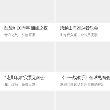
酸酸乳20周年·酸甜之夜
跨越山海2024音乐会
青春之约，纵情开唱！
山海皆入乐，金筑共高歌
“花儿印象”实景见面会
《下一战歌手》全球见面会
花儿绽放，骄傲出发！
邀您共赴这场音乐直播的狂欢