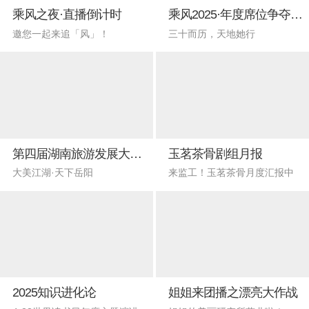
乘风之夜·直播倒计时
乘风2025·年度席位争夺直播赛
邀您一起来追「风」！
三十而历，天地她行
第四届湖南旅游发展大会开幕式
玉茗茶骨剧组月报
大美江湖·天下岳阳
来监工！玉茗茶骨月度汇报中
2025知识进化论
姐姐来团播之漂亮大作战