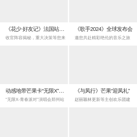
《花少·好友记》法国站出发见面会
《歌手2024》全球发布会
收官阵容揭秘，重大决策等您来
邀您共赴精彩绝伦的音乐之旅
动感地带芒果卡“无限X”演唱会
《与凤行》芒果“迎凤礼”
“无限X-青春派对”演唱会郑州站
赵丽颖林更新等主创欢乐团建