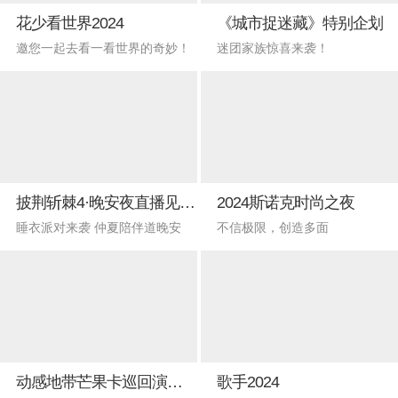
花少看世界2024
《城市捉迷藏》特别企划
邀您一起去看一看世界的奇妙！
迷团家族惊喜来袭！
披荆斩棘4·晚安夜直播见面会
2024斯诺克时尚之夜
睡衣派对来袭 仲夏陪伴道晚安
不信极限，创造多面
动感地带芒果卡巡回演唱会兰州站
歌手2024