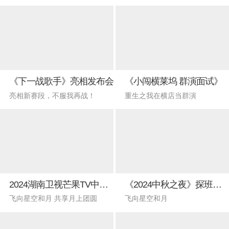
《下一战歌手》亮相发布会
《小闯横莱坞 群演面试》
亮相新赛段，不服我再战！
重生之我在横店当群演
2024湖南卫视芒果TV中秋之夜
《2024中秋之夜》探班直播
飞向星空和月 共享月上团圆
飞向星空和月