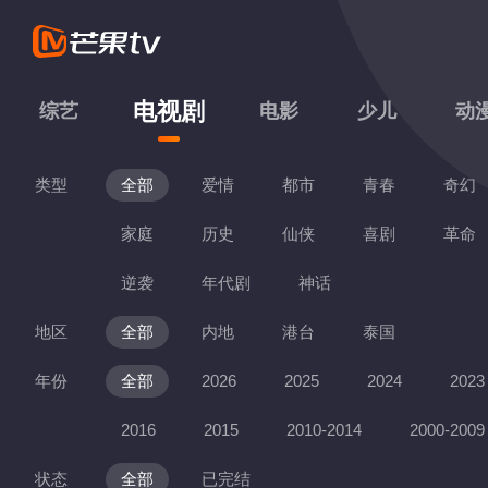
电视剧
综艺
电影
少儿
动
类型
全部
爱情
都市
青春
奇幻
家庭
历史
仙侠
喜剧
革命
逆袭
年代剧
神话
地区
全部
内地
港台
泰国
年份
全部
2026
2025
2024
2023
2016
2015
2010-2014
2000-2009
状态
全部
已完结