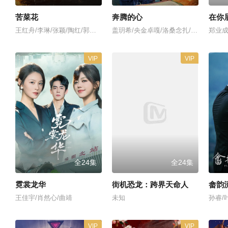
苦菜花
奔腾的心
在你
王红舟
/
李琳
/
张颖
/
陶红
/
郭家铭
/
李诚儒
盖玥希
/
郭凯敏
/
央金卓嘎
/
赵亮
/
/
洛桑念扎
杜旭东
/
张立
/
徐世昕
郑业
VIP
VIP
全24集
全24集
霓裳龙华
街机恐龙：跨界天命人
畲韵
王佳宇
/
肖然心
/
曲靖
未知
孙睿
/
VIP
VIP