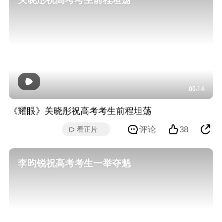
00:14
《耀眼》关晓彤祝高考考生前程坦荡
评论
38
看正片
李昀锐祝高考考生一举夺魁