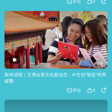
评论
0
01:30
新华读报｜文博会看文化新业态：IP文创“智造”跨界
破圈
评论
0