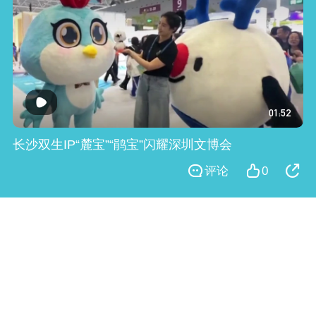
01:52
长沙双生IP“麓宝”“鹃宝”闪耀深圳文博会
评论
0