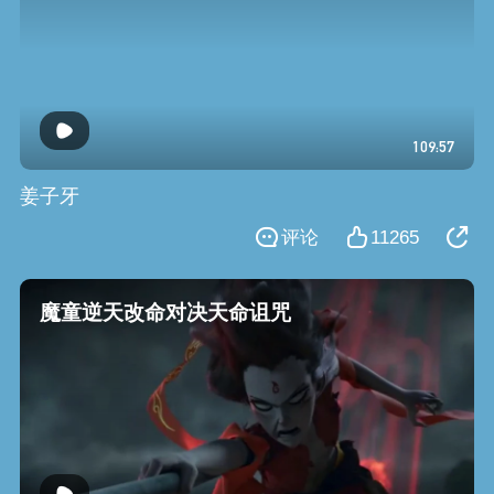
109:57
姜子牙
评论
11265
魔童逆天改命对决天命诅咒