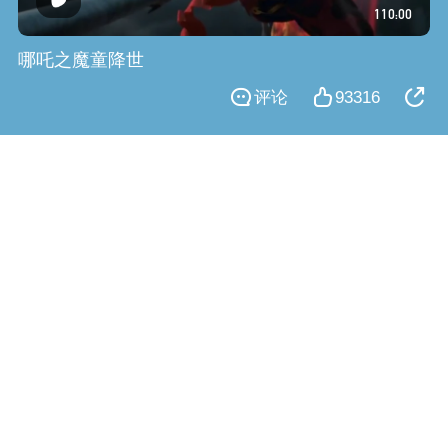
110:00
哪吒之魔童降世
评论
93316
国漫佳作 白蛇许仙前世今生
98:42
白蛇：缘起
微博
微博
QQ空间
QQ空间
QQ好友
QQ好友
评论
37998