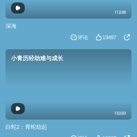
112:00
深海
评论
13497
小青历经劫难与成长
132:03
白蛇2：青蛇劫起