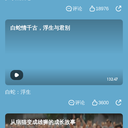
评论
18976
白蛇情千古，浮生与君别
132:47
白蛇：浮生
评论
3600
从病猫变成雄狮的成长故事