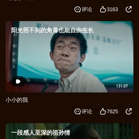
评论
3163
阳光照不到的角落也能自由生长
131:07
小小的我
评论
7625
一段感人至深的祖孙情