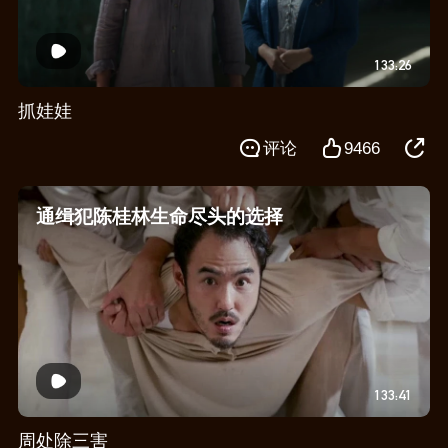
133:26
抓娃娃
评论
9466
通缉犯陈桂林生命尽头的选择
133:41
周处除三害