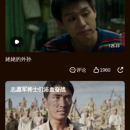
125:33
姥姥的外孙
评论
1960
志愿军将士们浴血奋战