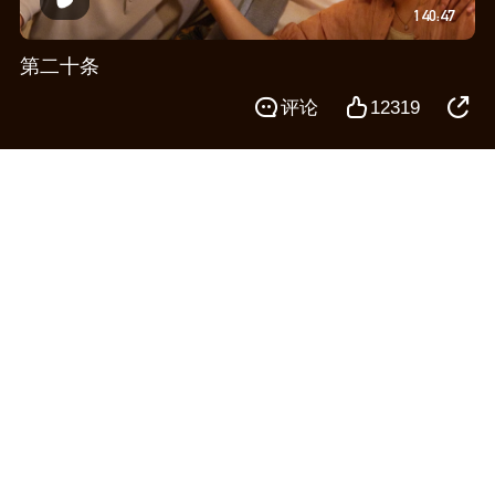
140:47
第二十条
评论
12319
“战五渣”热血拯救世界
97:47
从21世纪安全撤离
微博
微博
QQ空间
QQ空间
QQ好友
QQ好友
评论
2324