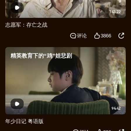
143:22
志愿军：存亡之战
评论
3866
精英教育下的“鸡”娃悲剧
94:42
年少日记 粤语版