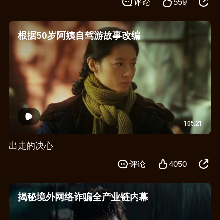
评论
559
根据50岁阿姨自驾游故事改编
105:21
出走的决心
评论
4050
揭秘境外网络诈骗全产业链内幕