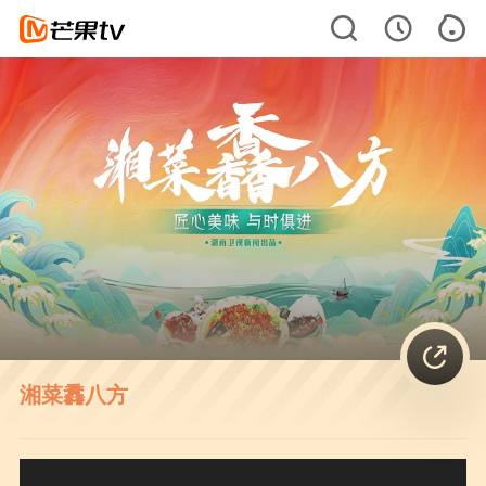
湘菜馫八方