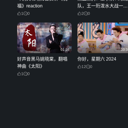
福》reaction
队，王一珩泼水大战一触
即发！
1
0
2
0
01:16
00:3
好声音黑马姚晓棠，翻唱
你好，星期六 2024
神曲《太阳》
12
0
1
0