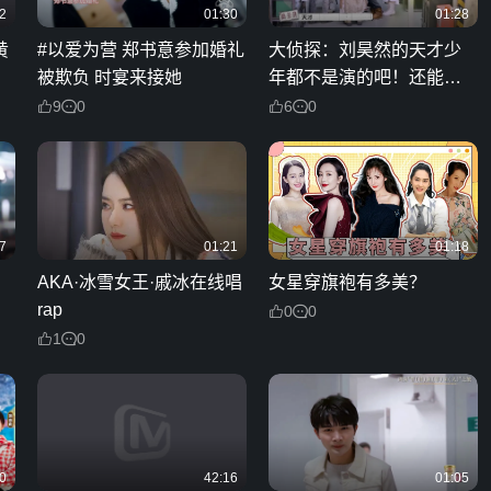
2
01:30
01:28
黄
#以爱为营 郑书意参加婚礼
大侦探：刘昊然的天才少
被欺负 时宴来接她
年都不是演的吧！还能这
么算出时间
9
0
6
0
7
01:21
01:18
AKA·冰雪女王·戚冰在线唱
女星穿旗袍有多美？
rap
0
0
1
0
0
42:16
01:05