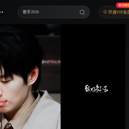
限时特
歌手2026
开通VIP会
你好，星期六
中餐厅·南洋拾光季
快乐老家
野狗骨头
忙忙碌碌寻宝藏2
我们的宿舍·归心季
爸爸当家 第五季
密室大逃脱 第八季