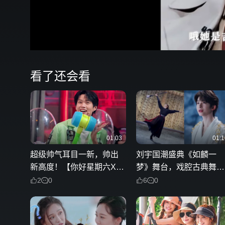
00:16
弹
看了还会看
01:03
01:1
超级帅气耳目一新，帅出
刘宇国潮盛典《如麟一
新高度！【你好星期六X魏
梦》舞台，戏腔古典舞传
大勋】
承非遗文化
2
0
6
0