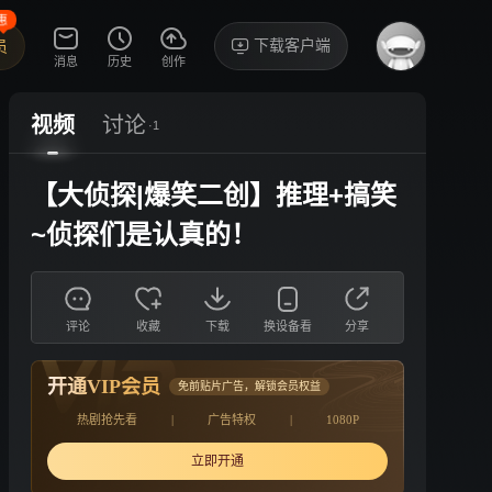
惠
下载客户端
员
消息
历史
创作
视频
讨论
·1
【大侦探|爆笑二创】推理+搞笑
~侦探们是认真的！
评论
收藏
下载
换设备看
分享
开通VIP会员
免前贴片广告，解锁会员权益
热剧抢先看
|
广告特权
|
1080P
立即开通