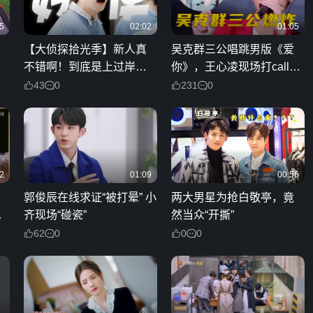
5
02:02
01:05
【大侦探拾光季】新人真
吴克群三公唱跳男版《爱
不错啊！到底是上过岸的
你》，王心凌现场打call？
人，脑子确实好使
网友：这把稳赢
43
0
231
0
2
01:09
00:56
郭俊辰在线求证“被打晕” 小
两大男星为抢白敬亭，竟
不
齐现场“碰瓷”
然当众“开撕”
62
0
0
0