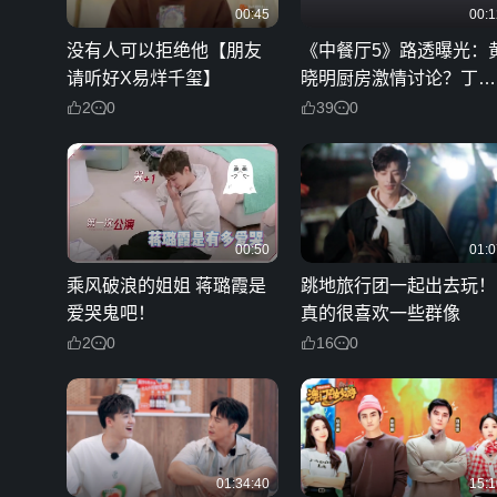
00:45
00:1
没有人可以拒绝他【朋友
《中餐厅5》路透曝光：
请听好X易烊千玺】
晓明厨房激情讨论？丁真
默默倾听超乖
2
0
39
0
00:50
01:0
乘风破浪的姐姐 蒋璐霞是
跳地旅行团一起出去玩！
爱哭鬼吧！
真的很喜欢一些群像
2
0
16
0
01:34:40
15:1