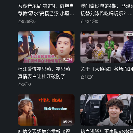
吾湖音乐局 第9期：奇煜自
澳门奇妙游第4期：马泽
荐教“恐水”高杨游泳 小屋合
接替刘泳希吃喝玩乐？张
宿即兴live一次听够
思帆挑战川菜面不改色！
936
0
424
0
01:34
00:4
杜江爱惨霍思燕，霍思燕
关于《大侦探》名场面1
真情表白让杜江破防了
1
0
1
0
05:29
01:1
叶倩文现场舞台赏析《祝
热血沸腾！董事队VS敦