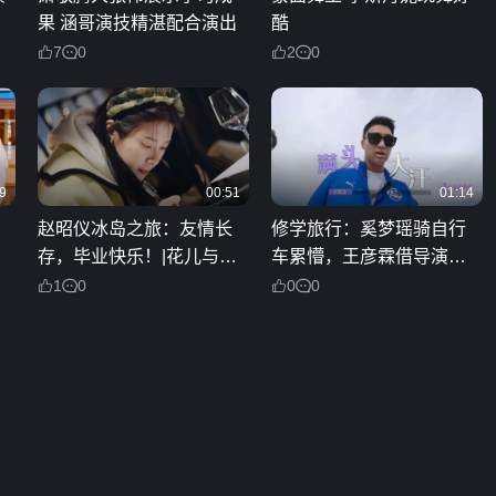
果 涵哥演技精湛配合演出
酷
7
0
2
0
9
00:51
01:14
赵昭仪冰岛之旅：友情长
修学旅行：奚梦瑶骑自行
存，毕业快乐！|花儿与少
车累懵，王彦霖借导演组
年·丝路季
皮卡送两人回去
1
0
0
0