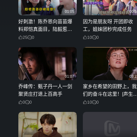
01:05
00:5
好刺激！陈乔恩向苗苗爆
因为是朋友呀 开团即收
料郑恺真面目，陆毅惹火
工，姐妹团秒完成任务
上身被鲍蕾逼问
25
0
10
0
01:07
03:2
乔峰传：甄子丹一人一剑
家乡在希望的田野上，我
聚贤庄打退上百高手
们的奋斗在这里！|声生
息·家年华
0
0
10
0