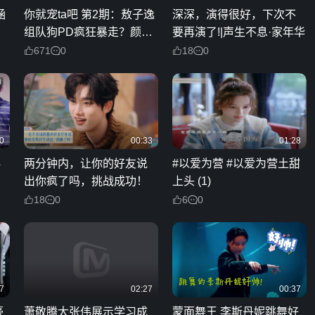
涵
你就宠ta吧 第2期：敖子逸
深深，演得很好，下次不
组队狗PD疯狂暴走？颜安
要再演了!|声生不息·家年华
携宠上T台玩抽象？
671
0
18
0
0
00:33
01:28
4
两分钟内，让你的好友说
#以爱为营 #以爱为营土甜
出你疯了吗，挑战成功！
上头 (1)
18
0
6
0
7
02:27
00:37
豪
萧敬腾大张伟展示学习成
蒙面舞王 李斯丹妮跳舞好