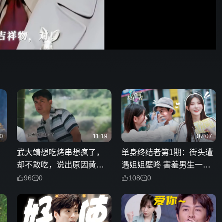
01:38
576P
倍速
发射
0
11:19
07:07
武大靖想吃烤串想疯了，
单身终结者第1期：街头遭
却不敢吃，说出原因黄磊
遇姐姐壁咚 害羞男生一秒
心疼奥运健儿！
终结单身？
96
0
108
0