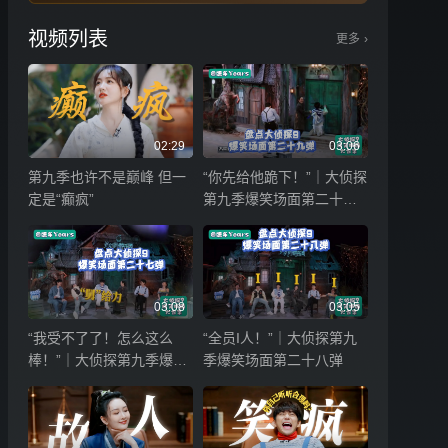
视频列表
更多
›
02:29
03:06
第九季也许不是巅峰 但一
“你先给他跪下！”｜大侦探
定是“癫疯”
第九季爆笑场面第二十九
弹
03:08
03:05
“我受不了了！怎么这么
“全员I人！”｜大侦探第九
棒！”｜大侦探第九季爆笑
季爆笑场面第二十八弹
场面第二十七弹