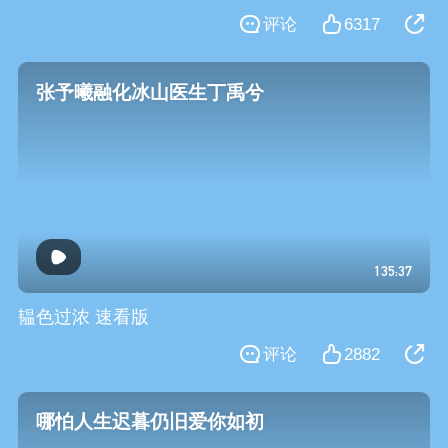
评论
6317
张予曦融化冰山医生丁禹兮
135:37
韫色过浓 速看版
评论
2882
哪怕人生迟暮仍旧爱你如初