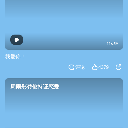
116:59
我爱你！
评论
4379
周雨彤龚俊持证恋爱