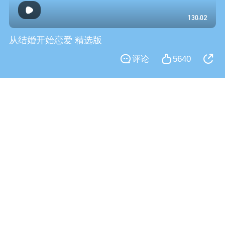
130:02
从结婚开始恋爱 精选版
评论
5640
霸总飒姐的半糖爱情
125:45
夜色暗涌时 速看版
微博
微博
QQ空间
QQ空间
QQ好友
QQ好友
评论
2906