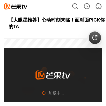
【大眼星推荐】心动时刻来临！面对面PICK你
的TA
加载中...