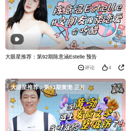
00:43
大眼星推荐：第92期陈意涵Estelle 预告
评论
4
大眼星推荐：第91期黄渤 正片