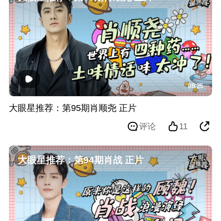
08:25
大眼星推荐：第95期肖顺尧 正片
评论
11
大眼星推荐：第94期肖战 正片