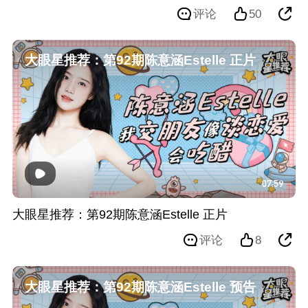
评论
50
大眼星推荐：第92期陈意涵Estelle 正片
07:59
大眼星推荐：第92期陈意涵Estelle 正片
评论
8
大眼星推荐：第92期陈意涵Estelle 预告