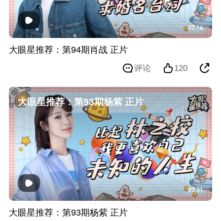
07:16
大眼星推荐：第94期肖战 正片
评论
120
大眼星推荐：第93期杨紫 正片
07:31
大眼星推荐：第93期杨紫 正片