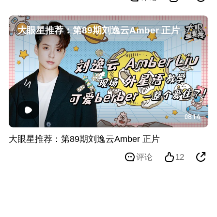
大眼星推荐：第89期刘逸云Amber 正片
08:14
大眼星推荐：第89期刘逸云Amber 正片
评论
12
大眼星推荐：第88期气运联盟 正片