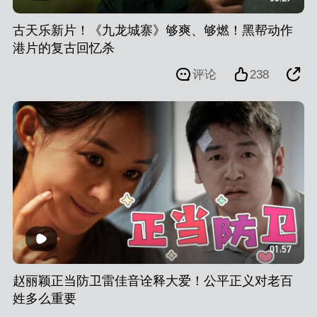
古天乐新片！《九龙城寨》够爽、够燃！黑帮动作
港片的复古回忆杀
评论
238
01:57
赵丽颖正当防卫雷佳音诠释大爱！公平正义对老百
姓多么重要