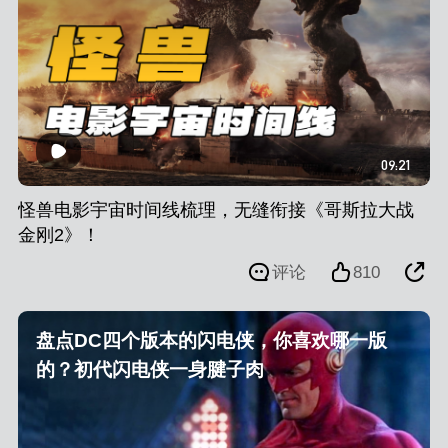
09:21
怪兽电影宇宙时间线梳理，无缝衔接《哥斯拉大战
金刚2》！
评论
810
盘点DC四个版本的闪电侠，你喜欢哪一版
的？初代闪电侠一身腱子肉