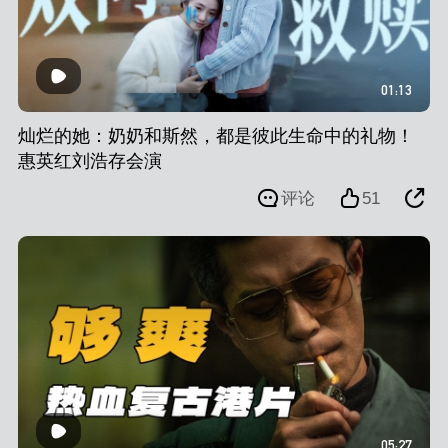
01:13
灿烂的她：奶奶和斯然，都是彼此生命中的礼物！
惠英红刘浩存会演
评论
51
05:27