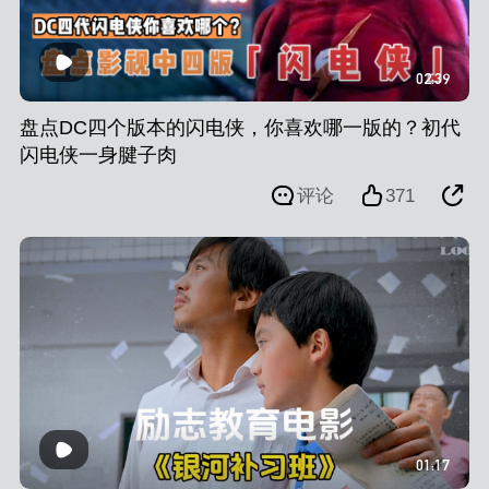
02:39
盘点DC四个版本的闪电侠，你喜欢哪一版的？初代
闪电侠一身腱子肉
评论
371
01:17