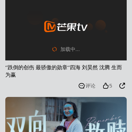
加载中...
‘’跌倒的创伤 最骄傲的勋章‘’四海 刘昊然 沈腾 生而
为赢
评论
5