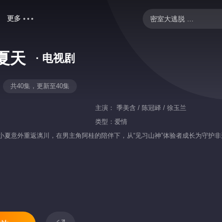
更多
密室大逃脱 第八季
野狗骨头
夏天
· 电视剧
快乐老家
爸爸当家 第五季
共40集，更新至40集
忙忙碌碌寻宝藏2
主演：
季美含 / 陈冠峄 / 徐玉兰
我们的宿舍·归心季
类型：
爱情
小夏意外重返漓川，在男主角阿桂的陪伴下，从“见习山神”体验者成长为守护非
御廷谣
中餐厅·南洋拾光季
歌手2026