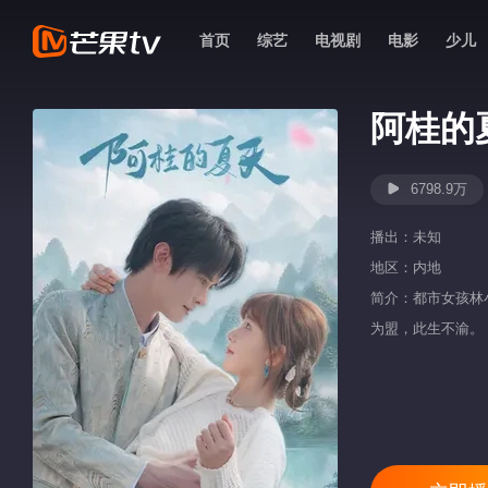
首页
综艺
电视剧
电影
少儿
阿桂的
6798.9万
播出：
未知
地区：
内地
简介：都市女孩林
为盟，此生不渝。