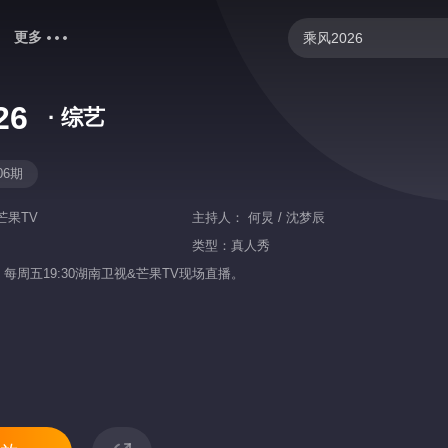
更多
乘风2026
忙忙碌碌寻宝藏2
26
· 综艺
歌手2026
妻子的浪漫旅行2026
06期
快乐老家
芒果TV
主持人：
何炅 / 沈梦辰
我们的宿舍·归心季
类型：
真人秀
，每周五19:30湖南卫视&芒果TV现场直播。
克制升温
你好，星期六
中餐厅·南洋拾光季
野狗骨头
爸爸当家 第五季