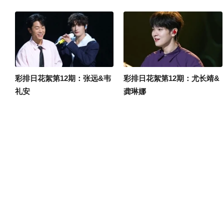
彩排日花絮第12期：张远&韦
彩排日花絮第12期：尤长靖&
礼安
龚琳娜