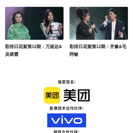
彩排日花絮第12期：万妮达&
彩排日花絮第12期：齐豫&毛
吴碧霞
阿敏