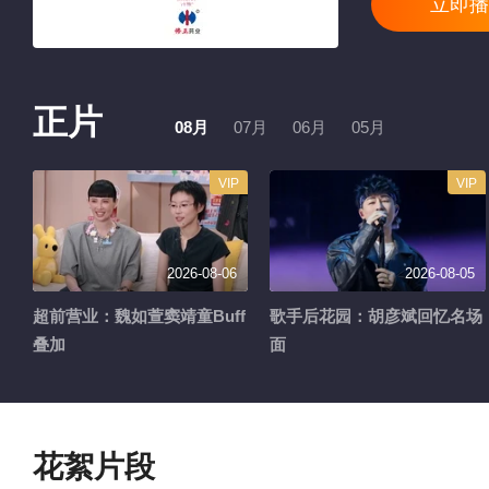
立即播
正片
08月
07月
06月
05月
VIP
VIP
2026-08-06
2026-08-05
超前营业：魏如萱窦靖童Buff
歌手后花园：胡彦斌回忆名场
叠加
面
花絮片段