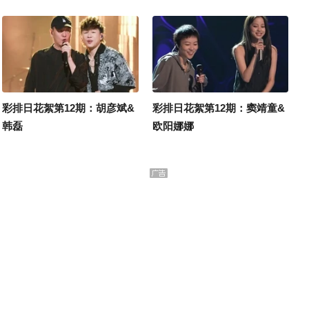
彩排日花絮第12期：胡彦斌&
彩排日花絮第12期：窦靖童&
韩磊
欧阳娜娜