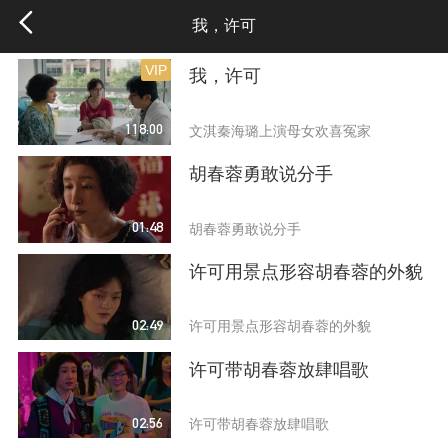
我，许可
VIP
我，许可
118:00
文淇秦海璐上演母女欢喜冤家
胡春蓉勇敢说分手
01:48
胡春蓉勇敢说分手
许可用景点形容胡春蓉的外貌
02:49
许可用景点形容胡春蓉的外貌
许可带胡春蓉放肆唱歌
02:56
许可带胡春蓉放肆唱歌