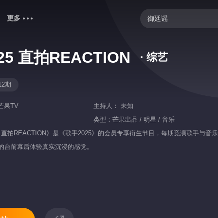
更多
御廷谣
忙忙碌碌寻宝藏2
25 直拍REACTION
· 综艺
中餐厅·南洋拾光季
密室大逃脱 第八季
12期
爸爸当家 第五季
芒果TV
主持人：
未知
你好，星期六
类型：
芒果出品 / 明星 / 音乐
5 直拍REACTION》是《歌手2025》的会员专享衍生节目，每期竞演歌
快乐老家
的台前幕后体验真实沉浸的感觉。
我们的宿舍·归心季
歌手2026