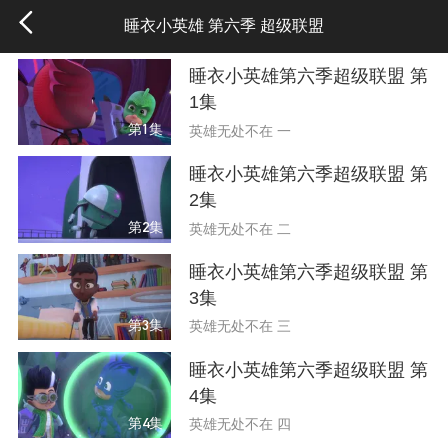
睡衣小英雄 第六季 超级联盟
睡衣小英雄第六季超级联盟 第
1集
第1集
英雄无处不在 一
睡衣小英雄第六季超级联盟 第
2集
第2集
英雄无处不在 二
睡衣小英雄第六季超级联盟 第
3集
第3集
英雄无处不在 三
睡衣小英雄第六季超级联盟 第
4集
第4集
英雄无处不在 四