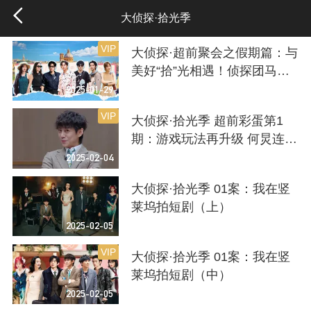
大侦探·拾光季
VIP
大侦探·超前聚会之假期篇：与
美好“拾”光相遇！侦探团马耳
他假期奇遇记
2025-01-29
VIP
大侦探·拾光季 超前彩蛋第1
期：游戏玩法再升级 何炅连环
发问高能不断
2025-02-04
大侦探·拾光季 01案：我在竖
莱坞拍短剧（上）
2025-02-05
VIP
大侦探·拾光季 01案：我在竖
莱坞拍短剧（中）
2025-02-05