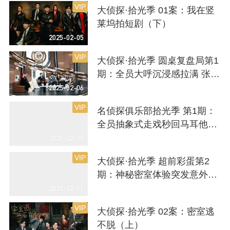
VIP
大侦探·拾光季 01案：我在竖
莱坞拍短剧（下）
2025-02-05
VIP
大侦探·拾光季 圆桌复盘局第1
期：全员大呼沉浸感拉满 张若
昀魏晨“纯燃兄弟”上线
2025-02-06
VIP
名侦探俱乐部拾光季 第1期：
全员抽象式走戏秒回马耳他？
何炅张若昀漂移出场信念感拉
2025-02-08
满
VIP
大侦探·拾光季 超前彩蛋第2
期：神秘密室体验突发意外？
何炅王鸥组“夸夸团”爆笑飙戏
2025-02-11
VIP
大侦探·拾光季 02案：密室逃
不脱（上）