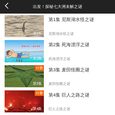
出发！探秘七大洲未解之谜
第1集 尼斯湖水怪之谜
第1集
尼斯湖水怪之谜
第2集 死海漂浮之谜
第2集
死海漂浮之谜
付费
第3集 麦田怪圈之谜
第3集
麦田怪圈之谜
付费
第4集 巨人之路之谜
第4集
巨人之路之谜