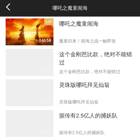
哪吒之魔童闹海
VIP
哪吒之魔童闹海
143:58
魔童归来！闹海之战一触即发
这个金刚芭比款，绝对不能错
过
00:47
这个金刚芭比款，绝对不能错过
灵珠版哪吒拜见仙翁
00:34
灵珠版哪吒拜见仙翁
据传有2.5亿人的捕妖队
00:24
据传有2.5亿人的捕妖队