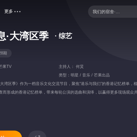
更多
我们的宿舍·归心季
御廷谣
息·大湾区季
· 综艺
歌手2026
中餐厅·南洋拾光季
28期
快乐老家
芒果TV
主持人：
何炅
密室大逃脱 第八季
类型：
明星 / 音乐 / 芒果出品
·大湾区季》作为一档音乐文化交流节目，聚焦“港乐与我们”的香港记忆榜单，
忙忙碌碌寻宝藏2
查而形成的香港记忆榜单，带来每轮公演的选曲和演绎，以赢得更多现场观众
你好，星期六
野狗骨头