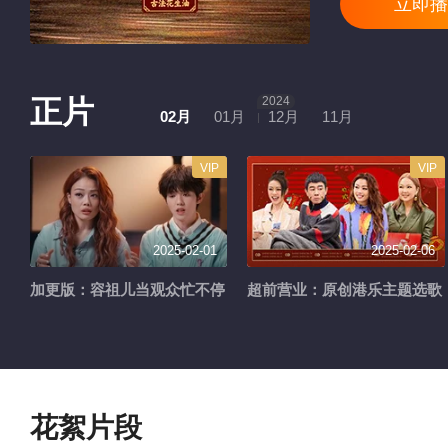
立即播
正片
2024
02月
01月
12月
11月
VIP
VIP
2025-02-01
2025-02-06
加更版：容祖儿当观众忙不停
超前营业：原创港乐主题选歌
花絮片段