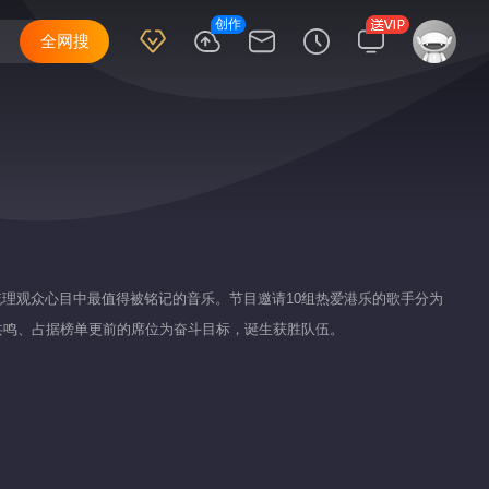
创作
全网搜
梳理观众心目中最值得被铭记的音乐。节目邀请10组热爱港乐的歌手分为
共鸣、占据榜单更前的席位为奋斗目标，诞生获胜队伍。