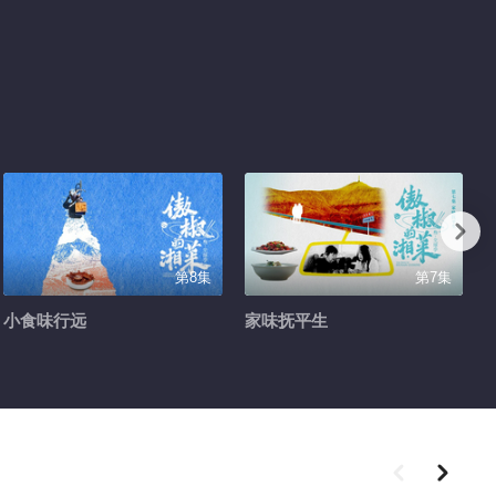
第8集
第7集
小食味行远
家味抚平生