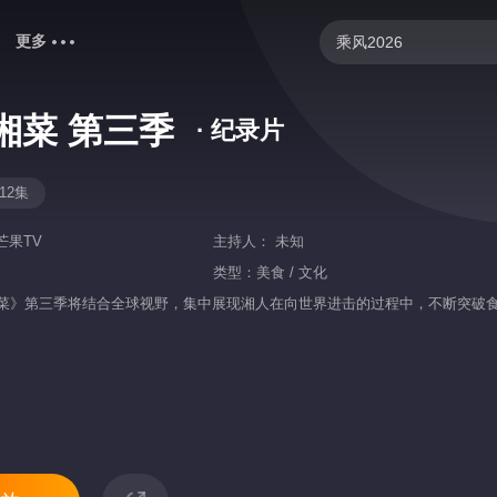
更多
乘风2026
野狗骨头
湘菜 第三季
· 纪录片
爸爸当家 第五季
快乐老家
12集
妻子的浪漫旅行2026
芒果TV
主持人：
未知
中餐厅·南洋拾光季
类型：
美食 / 文化
菜》第三季将结合全球视野，集中展现湘人在向世界进击的过程中，不断突破
歌手2026
忙忙碌碌寻宝藏2
炽夏
我们的宿舍·归心季
克制升温