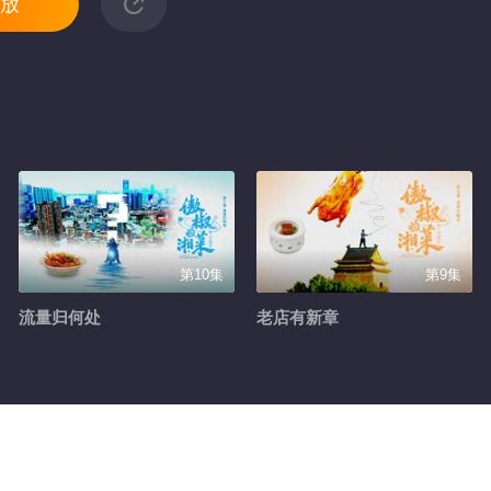
放
第10集
第9集
流量归何处
老店有新章