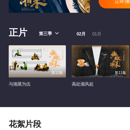
立即播
正片
第三季
02月
01月
第12集
第11集
与湘菜为伍
高处湘风起
花絮片段