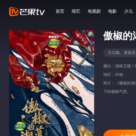
首页
综艺
电视剧
电影
少儿
傲椒的
共12集，更新至
播出：
湖南卫视 / 
地区：
内地
简介：《傲椒的湘
下的傲椒气质。