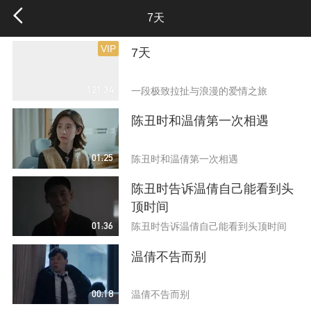
7天
VIP
7天
121:34
一段极致拉扯与浪漫的爱情之旅
陈丑时和温倩第一次相遇
01:25
陈丑时和温倩第一次相遇
陈丑时告诉温倩自己能看到头
顶时间
01:36
陈丑时告诉温倩自己能看到头顶时间
温倩不告而别
00:18
温倩不告而别