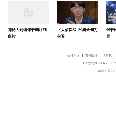
神秘人到访张若昀吓到
《大侦探8》经典金句打
张若
腿软
包看
局
公司介绍
招聘信息
联系我们
Copyright 2006-2026 m
湖南快乐阳光