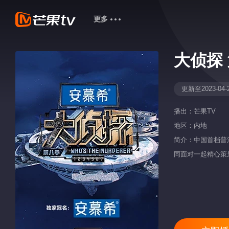
更多
大侦探
更新至2023-04-
播出：
芒果TV
地区：
内地
简介：中国首档普
同面对一起精心策
法环节「大侦探合
课。