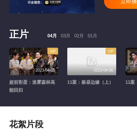
立即播
正片
04月
03月
02月
01月
VIP
VIP
2023-04-05
2023-04-06
超前彩蛋：迷雾森林高
11案：极昼边缘（上）
11
能回归
花絮片段