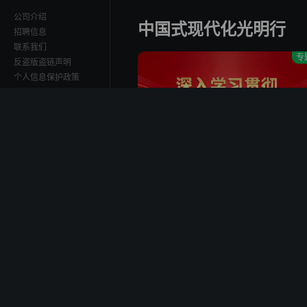
公司介绍
中国式现代化光明行
招聘信息
联系我们
专
反盗版盗链声明
个人信息保护政策
下载中心
首
Copyright
耀眼·角色番综
2006-2026
mgtv.com
小情侣？"定晴信武"爱的转圈圈
Corporation,
All Rights Reserved
深入学习贯彻习近平党建思想
湖南快乐阳光互动娱乐
传媒有限公司 版权所
有
营业执照
湘网文[2018]6786-055
号
信息网络传播视听节目
许可证号:1805107
云归槿时安
互联网新闻信息服务许
首恶伏诛！郡主忍痛自请和离？
可证号: