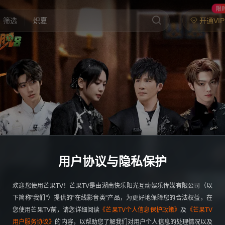
限
开通VI
筛选
炽夏
歌手2026
乘风2026
中餐厅·南洋拾光季
快乐老家
忙忙碌碌寻宝藏2
妻子的浪漫旅行2026
用户协议与隐私保护
我们的宿舍·归心季
欢迎您使用芒果TV！芒果TV是由湖南快乐阳光互动娱乐传媒有限公司（以
克制升温
下简称"我们"）提供的"在线影音类"产品，为更好地保障您的合法权益，在
密逃8
心动双重奏
您使用芒果TV前，请您详细阅读
《芒果TV个人信息保护政策》
及
《芒果TV
爸爸当家 第五季
用户服务协议》
的内容，以帮助您了解我们对用户个人信息的处理情况以及