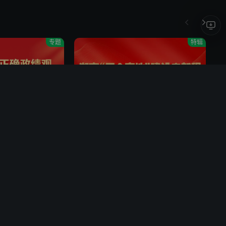
HOT
专题
特辑
第2期
热浪之外2026
弈超带感
萧敬腾鲁豫时隔七年再度对谈
绩观学习教育
湖南“三个高地”建设启新程
2
第5期
被无情戳穿