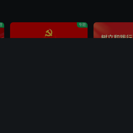
信息，您可查阅
《与第三方共享信息清单》
详细了解我们与第三方共享个人
信息情况和第三方SDK情况。
题
专题
5. 您可以在芒果TV中管理您的个人信息和相关授权，或行使您作为个人信
息主体的其他权利；例如：通过"我的-设置-个性化推荐内容设置"管理个性
化推荐内容。
播
6. 如您对《芒果TV个人信息保护政策》或以上内容有任何疑问或建议，您
御廷谣📸追剧团
凤不栖🔥杀青特辑
可以通过发邮件至privacy@mgtv.com与我们取得联系。
陈哲远吴谨言唱OMG你吓到我啦
吴谨言魏哲鸣帝后博
学习贯彻党的二十届四中全会精神
树立和践行正确政
如您点击【我同意】，即代表您已确认同意前述《芒果TV个人信息保护政
策》《芒果TV服务协议》及以上全部约定。
第7期
忙里偷闲录
快乐老家·加长版
王安宇给田曦薇荡秋千运镜拍照
维嘉和吴昕打感情牌