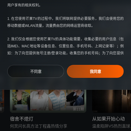
用户享有的相关权利。
你好，星期六
1. 在您使用芒果TV的过程中，我们将联网提供必要服务，我们会使用您的
移动数据或WLAN流量，流量费由您的网络运营商收取。
2. 我们仅会根据您使用芒果TV的具体功能需要，收集必要的用户信息（包
第3期
括IMEI、MAC地址等设备信息、位置信息、手机号码、上网记录等）；例
密室大逃脱8·大神版
伦敦合伙人·定档8
如：为了向您提供账号注册/登录功能，收集您的手机号码；为了向您提供
何运晨密神小曲库循环开唱
YANLAB伦敦新店即
下单与支付功能，收集您的订单信息、支付方式；您可查阅
《个人信息收集
清单》
快速了解我们收集您个人信息的情况。
不同意
我同意
3.我们仅会根据您使用芒果TV的具体功能需要，申请使用操作系统的相关权
限（包括存储、相机、相册、麦克风、日历权限等），我们仅在您的授权范
围内使用相关权限，您有权拒绝或取消授权；例如：为了向您提供头像上传
功能，申请调用您的日历权限；为了向您提供预约功能，申请调用您的日历
权限；您可查阅
《芒果TV权限申请与使用情况说明》
快速了解我们申请使
期
第11期
用设备权限的情况。
宿舍不熄灯
从如果开始心动
何炅问长高方法丁程鑫热情分享
温柔陷阱VS热烈直球
4. 除法律另有规定外，未经您授权同意我们不会和任何第三方共享您的个人