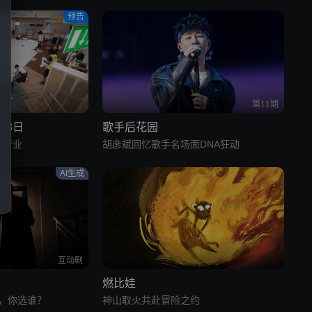
预告
第11期
月8日
歌手后花园
将开业
胡彦斌回忆歌手名场面DNA狂动
AI生成
互动剧
燃比娃
，你选谁？
神山取火共赴冒险之约