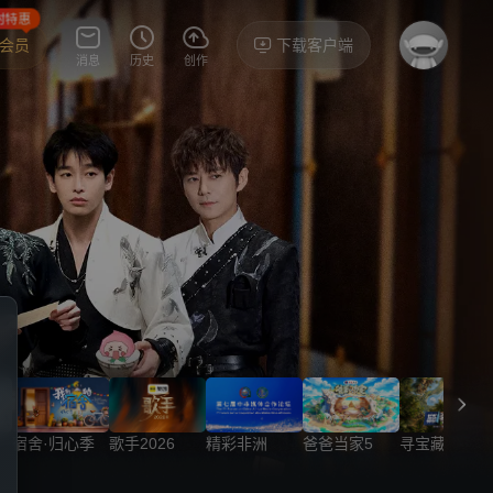
时特惠
P会员
下载客户端
消息
历史
创作
宿舍·归心季
歌手2026
精彩非洲
爸爸当家5
寻宝藏2