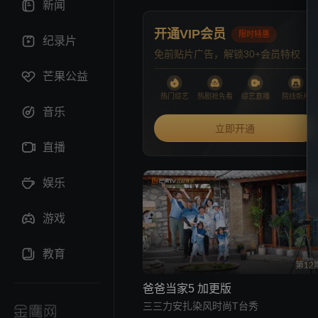
新闻
开通VIP会员
限时特惠
纪录片
免前贴片广告，解锁30+会员特权
芒果公益
热门综艺
热剧抢先看
综艺直播
院线新片
音乐
立即开通
直播
娱乐
游戏
教育
第12
爸爸当家5 加更版
三三力安扎染风时尚T台秀