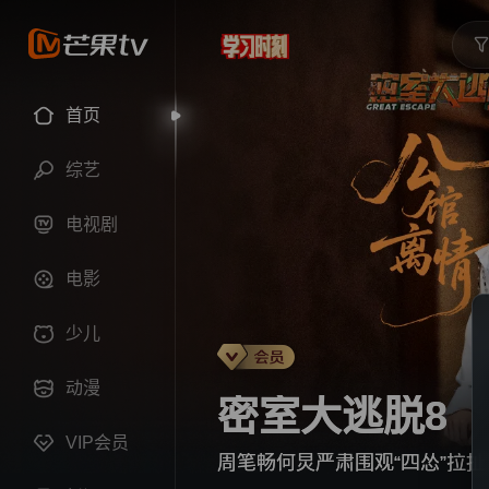
首页
综艺
电视剧
电影
少儿
动漫
密室大逃脱8
VIP会员
周笔畅何炅严肃围观“四怂”拉扯